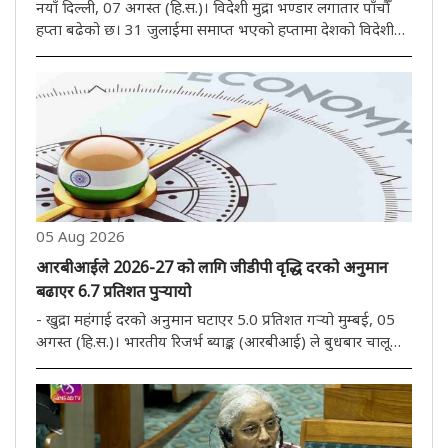
नयाँ दिल्ली, 07 अगस्त (हि.स.)। विदेशी मुद्रा भण्डार लगातार पाँचौँ
हप्ता बढेको छ। 31 जुलाईमा समाप्त भएको हप्तामा देशको विदेशी
मुद्रा भण्डार 10.51 अरब डलर बढेर 692.87 अरब डलर पुगेको छ।
भारतीय रिजर्भ ब्याङ्क (रिजर्भ ब्याङ्क अफ इन्डिया) ले शुक्रबार ..
05 Aug 2026
आरबीआईले 2026-27 को लागि जीडीपी वृद्धि दरको अनुमान
बढाएर 6.7 प्रतिशत पुऱ्यायो
- खुद्रा महंगाई दरको अनुमान घटाएर 5.0 प्रतिशत गऱ्यो मुम्बई, 05
अगस्त (हि.स.)। भारतीय रिजर्भ ब्याङ्क (आरबीआई) ले बुधबार चालू
आर्थिक वर्षका लागि सकल घरेलु उत्पाद (जीडीपी) को वृद्धिको
अनुमान बढाएर 6.7 प्रतिशत पुऱ्याएको छ भने खुद्रा मुद्रास्फीति
घटाएर..