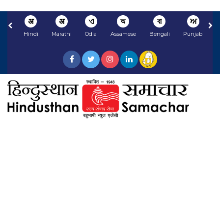
अ
अ
ଏ
অ
বা
ਅ
Hindi
Marathi
Odia
Assamese
Bengali
Punjabi