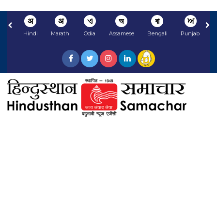
अ
अ
ଏ
অ
বা
ਅ
Hindi
Marathi
Odia
Assamese
Bengali
Punjabi