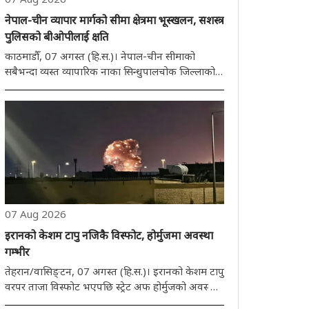
नेपाल-चीन व्यापार मार्गको सीमा क्षेत्रमा भूस्खलन, सशस्त्र
पुलिसको बीओपीलाई क्षति
काठमाडौँ, 07 अगस्त (हि.स.)। नेपाल-चीन सीमाको
सबैभन्दा व्यस्त व्यापारिक नाका सिन्धुपालचोक जिल्लाको
भोटेकोसी तातोपानी क्षेत्रमा रहेको सशस्त्र पुलिस बल
(एपीएफ) को सीमा सुरक्षा आधार (बीओपी) भूस्खलनले
क्षतिग्रस्त भएको छ। तर, घटनामा कुनै मानव हताहत
भएको..
07 Aug 2026
इरानको केशम टापु नजिकै विस्फोट, होर्मुजमा अवस्था
गम्भीर
तेहरान/वासिङ्टन, 07 अगस्त (हि.स.)। इरानको केशम टापु
वरपर ताजा विस्फोट भएपछि स्ट्रेट अफ होर्मुजको अवस्था
फेरि गम्भीर भएको छ। विस्फोट एक प्रकारले तेहरानका