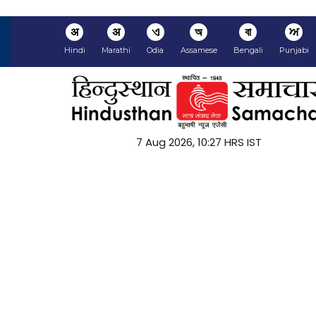
अ
अ
ଏ
অ
বা
ਅ
Hindi
Marathi
Odia
Assamese
Bengali
Punjabi
7 Aug 2026, 10:27 HRS IST