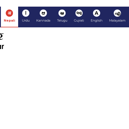
अ
ا
ಆ
ఆ
આ
A
എ
Nepali
Urdu
Kannada
Telugu
Gujrati
English
Malayalam