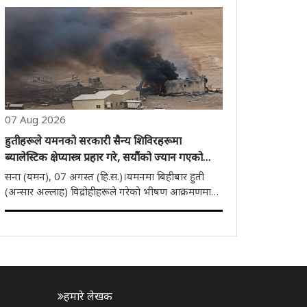
लागि चेताउनी हो। इरानले हाल शत्रुका जहाजहरूलाई
रोक्नका लागि एउटा विधेयकको मस्यौदा तयार गरिरहेको..
07 Aug 2026
हुतीहरूले यमनको सरकारी सैन्य शिविरहरूमा
ब्यालेस्टिक क्षेप्यास्त्र प्रहार गरे, सयौंको ज्यान गएको
दाबी
सना (यमन), 07 अगस्त (हि.स.)।यमनमा बिहीबार हुती
(अन्सार अल्लाह) विद्रोहीहरूले गरेको भीषण आक्रमणमा
कम्तीमा 30 देखि 45 जना सैनिक मारिएका छन्। हुती
विद्रोहीहरूले मारिब र हदरमौत प्रान्तका सरकारी सैन्य
चौकीहरूमा ब्यालेस्टिक क्षेप्यास्त्र र ड्रोन आक्रमण ..
हमारे लेखक