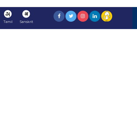
அ
अ
Tamil
Sanskrit