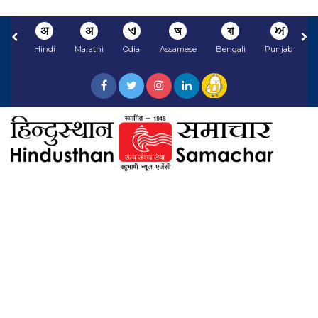
अ
अ
ଏ
অ
বা
ਅ
Hindi
Marathi
Odia
Assamese
Bengali
Punjabi