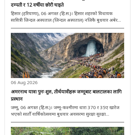
दम्पती र 12 वर्षीया छोरी घाइते
हिसार (हरियाणा), 06 अगस्त (हि.स.)। हिसार शहरको विधायक
सावित्री जिन्दल अस्पताल (जिन्दल अस्पताल) नजिकै बुधवार अबेर
राति दुई मोटरसाइकलमा आएका नकाबपोश अपराधीहरूले कावंड़
तीर्थयात्रीहरूको समूहमा गोली प्रहार गरेका छन्। अस्पतालबाट केही
टाढा दयानन्द कलोनीक..
06 Aug 2026
अमरनाथ यात्रा पुनः शुरु, तीर्थयात्रीहरू जम्मूबाट बालटालका लागि
प्रस्थान
जम्मू, 06 अगस्त (हि.स.)। जम्मू-कश्मीरमा धारा 370 र 35ए खारेज
भएको सातौँ वार्षिकोत्सवमा बुधवार अवसरमा सुरक्षा सुरक्षा
किरणहरूलाई ध्यानमा राख्दै एक दिनका लागि स्थगित गरिएको
वार्षिक श्री अमरनाथ यात्रा बिहीबार पुनः शुरु भएको छ। संयुक्त पुलिस
नियन्त्रण..