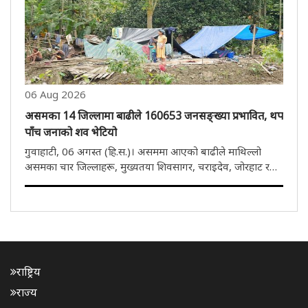
06 Aug 2026
असमका 14 जिल्लामा बाढीले 160653 जनसङ्ख्या प्रभावित, थप
पाँच जनाको शव भेटियो
गुवाहाटी, 06 अगस्त (हि.स.)। असममा आएको बाढीले माथिल्लो
असमका चार जिल्लाहरू, मुख्यतया शिवसागर, चराइदेव, जोरहाट र
गोलाघाट निकै प्रभावित भएका छन्। नदीको जलस्तर घटेको भए पनि
अझै पनि मानिसहरूको घर र सडकमा पानी र माटो जमेको छ। केही
दिन अघि बाढीको प्रभाव..
राष्ट्रिय
राज्य