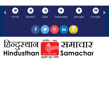
अ
अ
ଏ
অ
বা
ਅ
Hindi
Marathi
Odia
Assamese
Bengali
Punjabi