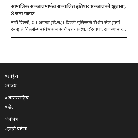
सामाजिक सञ्जालमार्फत सञ्चालित हतियार सञ्जालको खुलासा,
8 जना पक्राउ
नयाँ दिल्ली, 04 अगस्त (हि.स.)। दिल्ली पुलिसको विशेष सेल (पूर्वी
रेन्ज) ले दिल्ली-एनसीआरका साथै उत्तर प्रदेश, हरियाणा, राजस्थान र
पञ्जाबमा अवैध हतियार आपूर्ति गर्ने अन्तर्राज्यीय गिरोहको पर्दाफास
गरेको छ। पुलिसले गिरोहको किङपिनसहित आठ अभियुक्तलाई ..
राष्ट्रिय
राज्य
अन्तरराष्ट्रिय
खेल
विविध
हाम्रो बारेमा