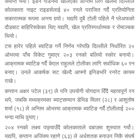
समाप्त भयो। इडेन गार्डेनमा खेलिएको अन्तिम लिग खेलमा दिल्लीले
कोलकाता नाइट राइडर्सलाई ४० रनले पराजित गर्दै प्रतियोगिता
सकारात्मक रूपमा अन्त्य गर्‍यो। यद्यपि दुबै टोली पहिले नै प्लेअफको
दौडबाट बाहिरिसकेका थिए यद्यपि, खेल प्रतिस्पर्धात्मक र रोमाञ्चक
थियो।
टस हारेर पहिले ब्याटिङ गर्ने निर्णय गरेपछि दिल्लीले निर्धारित २०
ओभरमा पाँच विकेट गुमाएर २०३ रनको बलियो स्कोर बनायो।
आक्रामक ब्याटिङ गर्दै केएल राहुलले टोलीका लागि सर्वाधिक ६० रन
बनाए। उनले आकर्षक सट खेल्दै आफ्नो इनिङभरि रनरेट कायम
राखे।
कप्तान अक्षर पटेल (३९) ले पनि उपयोगी योगदान दिॅंदै महत्वपूर्ण रन
थपे, जबकि मध्यक्रमका ब्याट्सम्यान डेभिड मिलर (२८) र आशुतोष
शर्मा (१८) ले अन्तिम ओभरमा आक्रामक ब्याटिङ गर्दै टोलीलाई २००
भन्दा माथि पुर्‍याए।
२०४ रनको लक्ष्य पछ्याउँदै कोलकाताले दबाउमा शुरुवात गर्यो।
यद्यपि, कप्तान अजिंक्य रहाणे (६३) ले अर्धशतक बनाउन निकै संघर्ष