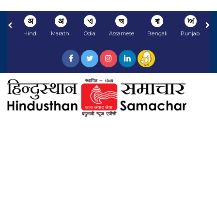
अ
अ
ଏ
অ
বা
ਅ
Hindi
Marathi
Odia
Assamese
Bengali
Punjabi