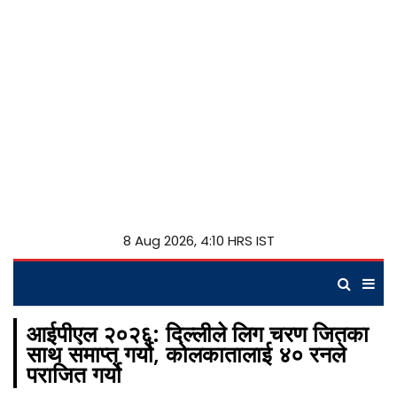
8 Aug 2026, 4:10 HRS IST
आईपीएल २०२६: दिल्लीले लिग चरण जितका
साथ समाप्त गर्यो, कोलकातालाई ४० रनले
पराजित गर्यो