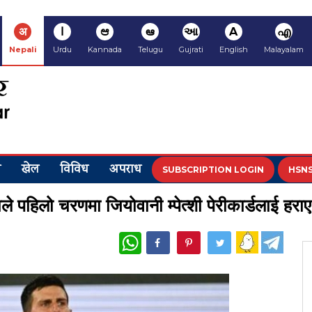
अ
ا
ಆ
ఆ
આ
A
എ
Nepali
Urdu
Kannada
Telugu
Gujrati
English
Malayalam
य
खेल
विविध
अपराध
SUBSCRIPTION LOGIN
HSNS
पहिलो चरणमा जियोवानी म्पेत्शी पेरीकार्डलाई हराए
WhatsApp