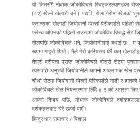
यो जितसँगै नोवाक जोकोविचले स्विट्जरल्याण्डका रोजर 
(८२) खेल्ने खेलाडी बने। यद्यपि, रोलां गेरोमा खेलको श
फ्रान्सका खेलाडी जियोवानी म्पेत्शी पेरीकार्डले पहिलो 
फ्रेन्च ओपनको पहिलो राउन्डमा जोकोविच विरुद्ध सेट ज
खेलपछि जोकोविचले भने, जियोवानीलाई बधाई छ। म पहि
रूपमा गाह्रो थियो। मैले मेरो करियरमा धेरै कम खेलाडीह
तेस्रो वरीयता प्राप्त जोकोविचले दोस्रो सेटमा पुनरा
त्यसपछि अनुभवी जियोवानीले आफ्नो आक्रामक खेल प्रदर
चौथो सेटमा जियोवानी म्पेत्शी पेरिकार्डले नाडी र हातक
जोकोविचले खेल नियन्त्रणमा लिॅंदै ४-३ को अग्रता लि
आफ्नो विजय पछि, नोभाक जोकोविचले दर्शकहरूलाई
दर्शकहरूबाट धेरै ऊर्जा पाएँ।
हिन्दुस्थान समाचार / बिशाल