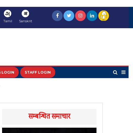
அ
अ
Tamil
Sanskrit
 LOGIN
STAFF LOGIN
सम्बन्धित समाचार