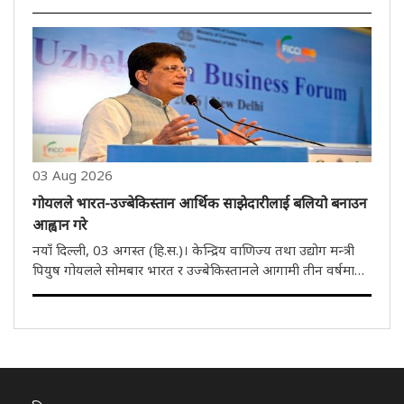
2026'' पेश गरिन्। लोकसभामा कराधान र अन्य कानून (संशोधन)
विधेयक, 2026 पेश गर्दै अर्थमन्त्रीले सदनलाई यो कानून भुक्तानी..
03 Aug 2026
गोयलले भारत-उज्बेकिस्तान आर्थिक साझेदारीलाई बलियो बनाउन
आह्वान गरे
नयाँ दिल्ली, 03 अगस्त (हि.स.)। केन्द्रिय वाणिज्य तथा उद्योग मन्त्री
पियुष गोयलले सोमबार भारत र उज्बेकिस्तानले आगामी तीन वर्षमा
द्विपक्षीय व्यापार दोब्बर बनाउने लक्ष्य राख्नुपर्ने बताएका छन्। खानी,
औषधि र स्वास्थ्य सेवा जस्ता क्षेत्रमा सहयोग बढाउने..