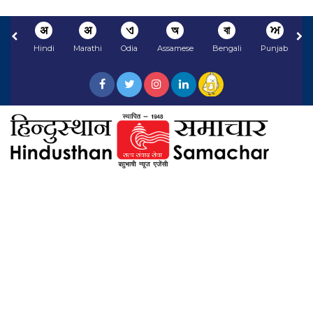
अ
अ
ଏ
অ
বা
ਅ
Hindi
Marathi
Odia
Assamese
Bengali
Punjabi