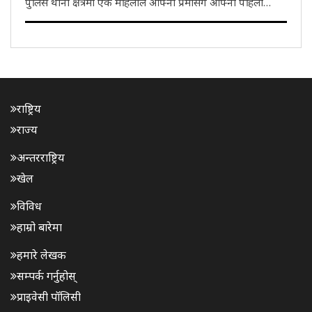
पुलिस थाना क्षेत्रमा एक महिलाले आफ्नो प्रेमीसँगै आफ्नो पहिलो
प्रेमीको हत्या गराएकी छिन्। मङ्गलबार घटनाको खुलासा गर्दै पुलिसले
अभियुक्त महिला र एक युवकलाई पक्राउ गरेको छ। महिलाको प्रेमी ..
राष्ट्रिय
राज्य
अन्तरराष्ट्रिय
खेल
विविध
हाम्रो बारेमा
हमारे लेखक
सम्पर्क गर्नुहोस्
प्राइवेसी पॉलिसी