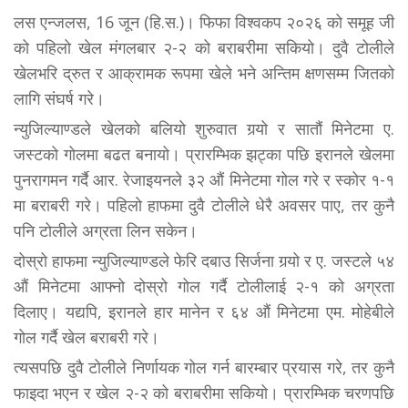
लस एन्जलस, 16 जून (हि.स.)। फिफा विश्वकप २०२६ को समूह जी
को पहिलो खेल मंगलबार २-२ को बराबरीमा सकियो। दुवै टोलीले
खेलभरि द्रुत र आक्रामक रूपमा खेले भने अन्तिम क्षणसम्म जितको
लागि संघर्ष गरे।
न्युजिल्याण्डले खेलको बलियो शुरुवात गर्‍यो र सातौं मिनेटमा ए.
जस्टको गोलमा बढत बनायो। प्रारम्भिक झट्का पछि इरानले खेलमा
पुनरागमन गर्दै आर. रेजाइयनले ३२ औं मिनेटमा गोल गरे र स्कोर १-१
मा बराबरी गरे। पहिलो हाफमा दुवै टोलीले धेरै अवसर पाए, तर कुनै
पनि टोलीले अग्रता लिन सकेन।
दोस्रो हाफमा न्युजिल्याण्डले फेरि दबाउ सिर्जना गर्‍यो र ए. जस्टले ५४
औं मिनेटमा आफ्नो दोस्रो गोल गर्दै टोलीलाई २-१ को अग्रता
दिलाए। यद्यपि, इरानले हार मानेन र ६४ औं मिनेटमा एम. मोहेबीले
गोल गर्दै खेल बराबरी गरे।
त्यसपछि दुवै टोलीले निर्णायक गोल गर्न बारम्बार प्रयास गरे, तर कुनै
फाइदा भएन र खेल २-२ को बराबरीमा सकियो। प्रारम्भिक चरणपछि