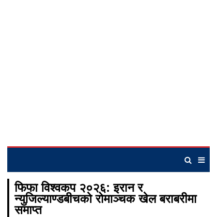
फिफा विश्वकप २०२६: इरान र
न्युजिल्याण्डबीचको रोमाञ्चक खेल बराबरीमा
समाप्त