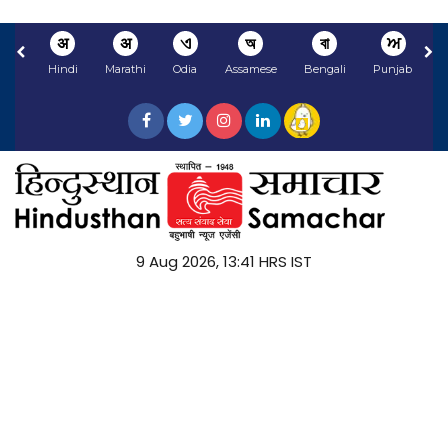
अ
अ
ଏ
অ
বা
ਅ
Hindi
Marathi
Odia
Assamese
Bengali
Punjabi
9 Aug 2026, 13:41 HRS IST