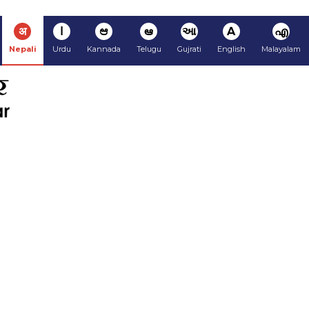
अ
ا
ಆ
ఆ
આ
A
എ
Nepali
Urdu
Kannada
Telugu
Gujrati
English
Malayalam