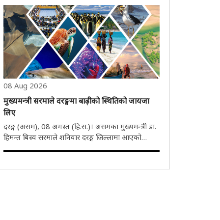
अनुसार यो कारबाही लगभग 11:30 बजे डीएसपी (डीईबी),
मालदाको नेतृत्वमा गरिएको हो। छापेमारीमा..
08 Aug 2026
मुख्यमन्त्री सरमाले दरङ्गमा बाढ़ीको स्थितिको जायजा
लिए
दरङ्ग (असम), 08 अगस्त (हि.स.)। असमका मुख्यमन्त्री डा.
हिमन्त बिस्व सरमाले शनिवार दरङ्ग जिल्लामा आएको
बाढ़ीको स्थितिको जायजा लिए। यसै अवधि उनले
मङ्गलदैका विभिन्न बाढ़ी प्रभावित क्षेत्रहरूको पनि दौड़ाह
गरे। मुख्यमन्त्रीले मङ्गलदैको बेङ्गाबाड़ी ..