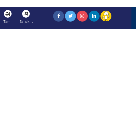
அ
अ
Tamil
Sanskrit