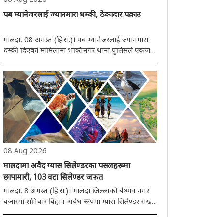
पब म्यानेजरलाई ज्यानमारा धम्की, ठेकादार पक्राउ
मालदा, 08 अगस्त (हि.स.)। पब म्यानेजरलाई ज्यानमारा
धम्की दिएको मामिलामा भक्तिनगर थाना पुलिसले एकजना
ठेकादारलाई पक्राउ ग रेको छ। आरोपीको नाम गोपाल शील
रहेको बताइएको छ जसलाई गुप्त सूचनाको आधारमा
रायगञ्जबाट पक्राउ गरियो। पुलिस सूत्र अनुसार पछिल्लो ..
08 Aug 2026
मालदामा अवैद ग्यास सिलेण्डरका पसलहरूमा
छापामारी, 103 वटा सिलेण्डर जफत
मालदा, 8 अगस्त (हि.स.)। मालदा जिल्लाको बैष्णव नगर
बजारमा शनिवार बिहान अवैध रूपमा ग्यास सिलेण्डर राख्ने
तथा बेच्ने पसलहरूविरूद्ध पुलिसले छापामारी गऱ्यो। पुलिस