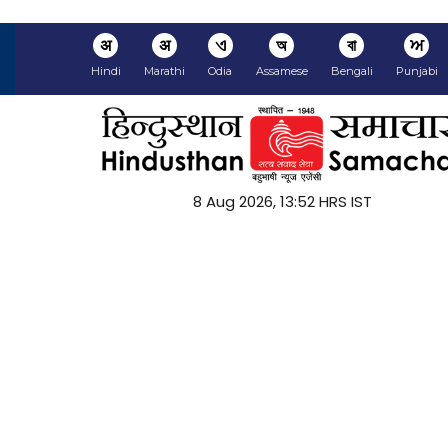
अ
अ
ଏ
অ
বা
ਅ
Hindi
Marathi
Odia
Assamese
Bengali
Punjabi
8 Aug 2026, 13:52 HRS IST