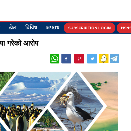
य
खेल
विविध
अपराध
SUBSCRIPTION LOGIN
HSNS
त्या गरेको आरोप
WhatsApp