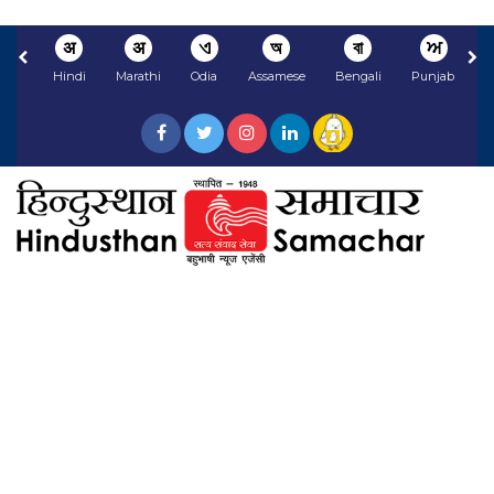
अ
अ
ଏ
অ
বা
ਅ
Hindi
Marathi
Odia
Assamese
Bengali
Punjabi