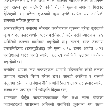
जलडमरूमध्यबाट तेल तथा ग्यास बोकेका जहाजहरूको आवागमन
पुनः सहज हुन थालेपछि काँचो तेलको मूल्यमा लगातार गिरावट
देखिएको छ। ब्रेन्ट क्रुडको मूल्य प्रति ब्यारेल ७२ अमेरिकी
डलरको नजिक पुगेको छ।
अन्तरराष्ट्रिय बजारमा सोमबार कारोबारका क्रममा ब्रेन्ट क्रुडको
मूल्य ०.२८ डलर अर्थात् ०.३९ प्रतिशतले घटेर प्रति ब्यारेल ७१.८४
अमेरिकी डलरमा कारोबार भइरहेको छ। त्यस्तै, वेस्ट टेक्सास
इन्टरमिडियट (डब्ल्यूटीआई) को मूल्य ०.१८ डलर अर्थात् ०.२६
प्रतिशतले घटेर प्रति ब्यारेल ६८.५१ अमेरिकी डलरमा कारोबार
भइरहेको छ।
यसैबीच, ओपेक प्लस राष्ट्रहरूले आगामी महिनादेखि काँचो तेलको
उत्पादन बढाउने निर्णय गरेका छन्। साउदी अरेबिया र रुसको
नेतृत्वमा रहेका सात देशले दैनिक अतिरिक्त १ लाख ८८ हजार ब्यारेल
कच्चा तेल उत्पादन गर्न स्वीकृति दिएका छन्।
आइतबार होर्मुज जलडमरूमध्यबाट तेल तथा ग्यास बोकेका
जहाजहरूको आवागमन अघिल्लो अवधिको तुलनामा थप सहज