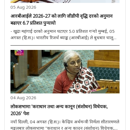
05 Aug 2026
आरबीआईले 2026-27 को लागि जीडीपी वृद्धि दरको अनुमान
बढाएर 6.7 प्रतिशत पुऱ्यायो
- खुद्रा महंगाई दरको अनुमान घटाएर 5.0 प्रतिशत गऱ्यो मुम्बई, 05
अगस्त (हि.स.)। भारतीय रिजर्भ ब्याङ्क (आरबीआई) ले बुधबार चालू
आर्थिक वर्षका लागि सकल घरेलु उत्पाद (जीडीपी) को वृद्धिको
अनुमान बढाएर 6.7 प्रतिशत पुऱ्याएको छ भने खुद्रा मुद्रास्फीति
घटाएर..
04 Aug 2026
लोकसभामा 'कराधान तथा अन्य कानून (संशोधन) विधेयक,
2026' पेश
नयाँ दिल्ली, 04 अगस्त (हि.स.)। केन्द्रिय अर्थमन्त्री निर्मला सीतारमणले
मङ्गलबार लोकसभामा ''कराधान र अन्य कानून (संशोधन) विधेयक,