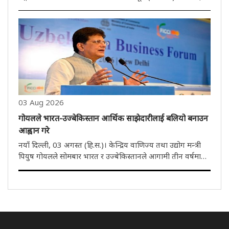
2026'' पेश गरिन्। लोकसभामा कराधान र अन्य कानून (संशोधन)
विधेयक, 2026 पेश गर्दै अर्थमन्त्रीले सदनलाई यो कानून भुक्तानी..
03 Aug 2026
गोयलले भारत-उज्बेकिस्तान आर्थिक साझेदारीलाई बलियो बनाउन
आह्वान गरे
नयाँ दिल्ली, 03 अगस्त (हि.स.)। केन्द्रिय वाणिज्य तथा उद्योग मन्त्री
पियुष गोयलले सोमबार भारत र उज्बेकिस्तानले आगामी तीन वर्षमा
द्विपक्षीय व्यापार दोब्बर बनाउने लक्ष्य राख्नुपर्ने बताएका छन्। खानी,
औषधि र स्वास्थ्य सेवा जस्ता क्षेत्रमा सहयोग बढाउने..