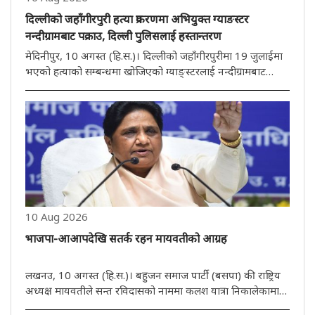
दिल्लीको जहाँगीरपुरी हत्या प्रकरणमा अभियुक्त ग्याङस्टर
नन्दीग्रामबाट पक्राउ, दिल्ली पुलिसलाई हस्तान्तरण
मेदिनीपुर, 10 अगस्त (हि.स.)। दिल्लीको जहाँगीरपुरीमा 19 जुलाईमा
भएको हत्याको सम्बन्धमा खोजिएको ग्याङ्स्टरलाई नन्दीग्रामबाट
पक्राउ गरिएको छ। अभियुक्तको पहिचान बिहार निवासी वसीम
अकरम उर्फ लम्बुको रूपमा भएको छ। नन्दीग्राम पुलिस अनुसार,
हत्याको घटनापछि..
10 Aug 2026
भाजपा-आआपदेखि सतर्क रहन मायवतीको आग्रह
लखनउ, 10 अगस्त (हि.स.)। बहुजन समाज पार्टी (बसपा) की राष्ट्रिय
अध्यक्ष मायवतीले सन्त रविदासको नाममा कलश यात्रा निकालेकामा
भारतीय जनता पार्टी (भाजपा) माथि चर्को हमला गरेकी छन्।