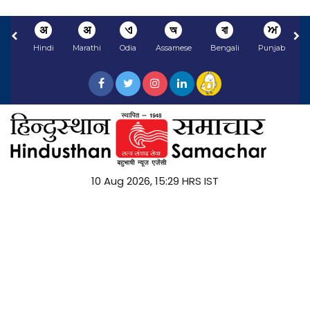
अ
अ
ଏ
অ
বা
ਅ
Hindi
Marathi
Odia
Assamese
Bengali
Punjabi
10 Aug 2026, 15:29 HRS IST