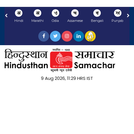
अ
अ
ଏ
অ
বা
ਅ
Hindi
Marathi
Odia
Assamese
Bengali
Punjabi
9 Aug 2026, 11:29 HRS IST