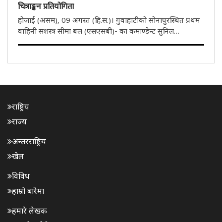
चित्राङ्कन प्रतियोगिता
होजाई (असम), 09 अगस्त (हि.स.)। गुवाहाटीको सोनापुरस्थित प्रथम
वाहिनी सशस्त्र सीमा बल (एसएसबी)- का कमाण्डेन्ट सुनिल
कौशिकको मार्गदर्शनमा होजाईमा बलको जी समवायद्वारा
स्वाधीनताको अमृत महोत्सव एवं हर घर तिरङ्गा अभियान अन्तर्गत
चित्राङ्कन प्रतियोगिताको..
राष्ट्रिय
राज्य
अन्तरराष्ट्रिय
खेल
विविध
हाम्रो बारेमा
हमारे लेखक