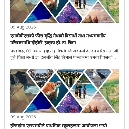
09 Aug 2026
एमबीबीएसको फीस वृद्धि मेधावी विद्यार्थी तथा मध्यमवर्गीय
परिवारमाथि'दोहोरो' झट्का हो: डा. चिमा
चण्डीगढ़, 09 अगस्त (हि.स.)। शिरोमणि अकाली दलका वरिष्ठ नेता औ
पूर्व शिक्षा मन्त्री डा. दलजीत सिंह चिमाले पञ्जाबमा एमबीबीएसको
फीस बढ़ाउने फसेलाको कड़ा आलोचना गर्दै यसलाई मेधावी विद्यार्थी
औ मध्यमवर्गीय परिवारहरूमाथि ''दोहोरो झट्का'' बताएका छन्। डा...
09 Aug 2026
होजाईमा एसएसबीले प्राथमिक स्कूलहरूमा आयोजना गऱ्यो