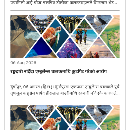
फ्यामिली आई चोज’ चलचित्र टोलीका कलाकारहरूले शिष्टाचार भेट
गरे। मुख्यमन्त्रीले चलचित्र टोलीलाई यस अर्थपूर्ण सिनेमाटिक यात्राको
शुभारम्भका अवसरमा हार्दिक बधाई तथा सफलताको शुभकामना
व्यक्त ..
06 Aug 2026
रङ्गदारी नदिँदा एम्बुलेन्स चालकमाथि कुटपिट गरेको आरोप
दुर्गापुर, 06 अगस्त (हि.स.)। दुर्गापुरमा एकजना एम्बुलेन्स चालकले पूर्व
तृणमूल कङ्ग्रेस पार्षद हीरालाल बाउरीमाथि रङ्गदारी नदिएकै कारणले
आफूमाथि कुटपिटगरेको आरोप लगाएको छ। तथापि आरोपीले सबै
आरोप पूर्ण रूपले निराधार रहेको बताउँदै यसलाई राजनीतिक षड़य..