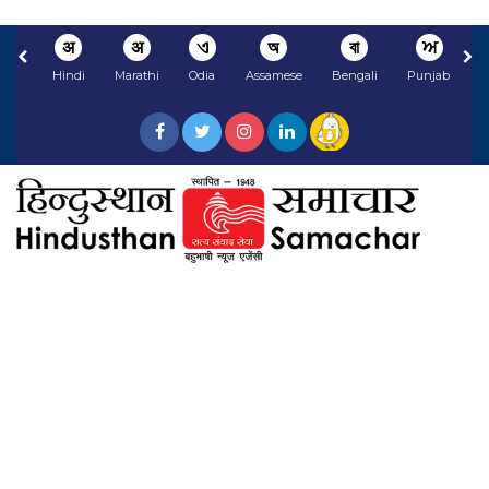
अ
अ
ଏ
অ
বা
ਅ
Hindi
Marathi
Odia
Assamese
Bengali
Punjabi