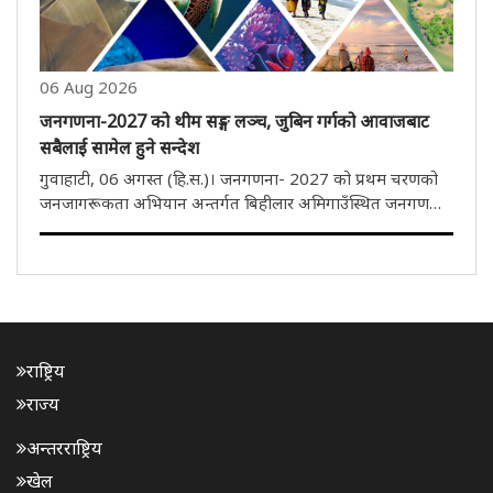
06 Aug 2026
जनगणना-2027 को थीम सङ्ग लञ्च, जुबिन गर्गको आवाजबाट
सबैलाई सामेल हुने सन्देश
गुवाहाटी, 06 अगस्त (हि.स.)। जनगणना- 2027 को प्रथम चरणको
जनजागरूकता अभियान अन्तर्गत बिहीलार अमिगाउँस्थित जनगणना
सञ्चालन निदेशालयमा जनगणना- 2027 को थीम सङ्ग आधिकारिक
रूपमा लञ्च गरियो। कोकराझाड़का जिल्ला आयुक्त पङ्कज
चक्रवर्तीद्वारा लिखित तथा स्वर्ग..
राष्ट्रिय
राज्य
अन्तरराष्ट्रिय
खेल