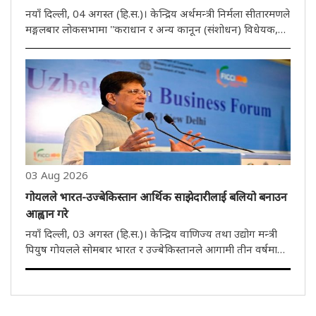
नयाँ दिल्ली, 04 अगस्त (हि.स.)। केन्द्रिय अर्थमन्त्री निर्मला सीतारमणले
मङ्गलबार लोकसभामा ''कराधान र अन्य कानून (संशोधन) विधेयक,
2026'' पेश गरिन्। लोकसभामा कराधान र अन्य कानून (संशोधन)
विधेयक, 2026 पेश गर्दै अर्थमन्त्रीले सदनलाई यो कानून भुक्तानी..
03 Aug 2026
गोयलले भारत-उज्बेकिस्तान आर्थिक साझेदारीलाई बलियो बनाउन
आह्वान गरे
नयाँ दिल्ली, 03 अगस्त (हि.स.)। केन्द्रिय वाणिज्य तथा उद्योग मन्त्री
पियुष गोयलले सोमबार भारत र उज्बेकिस्तानले आगामी तीन वर्षमा
द्विपक्षीय व्यापार दोब्बर बनाउने लक्ष्य राख्नुपर्ने बताएका छन्। खानी,
औषधि र स्वास्थ्य सेवा जस्ता क्षेत्रमा सहयोग बढाउने..