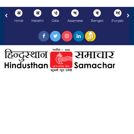
अ
अ
ଏ
অ
বা
ਅ
Hindi
Marathi
Odia
Assamese
Bengali
Punjabi