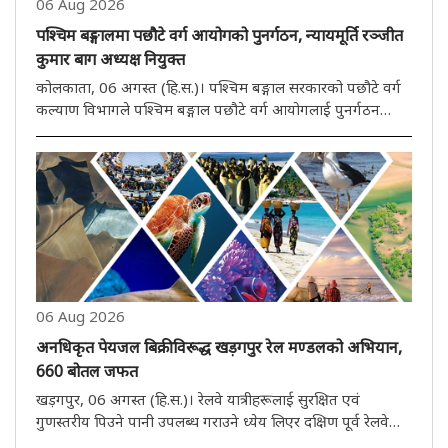
06 Aug 2026
पश्चिम बङ्गालमा पछौटे वर्ग आयोगको पुनर्गठन, न्यायमूर्ति रञ्जीत
कुमार बाग अध्यक्ष नियुक्त
कोलकाता, 06 अगस्त (हि.स.)। पश्चिम बङ्गाल सरकारको पछौटे वर्ग
कल्याण विभागले पश्चिम बङ्गाल पछौटे वर्ग आयोगलाई पुनर्गठन
गरेको छ। यस यसम्बन्धमा बिहीवार विभागदवारा अधिसूचना जारी गरी
नयाँ समितिका सदस्यहरूको नाम घोषणा गरिएको छ। जारी प्रेस
विज्ञप्ति अनुस..
06 Aug 2026
अनधिकृत पेयजल बिक्रीविरूद्ध खड़गपुर रेल मण्डलको अभियान,
660 बोतल जफत
खड़गपुर, 06 अगस्त (हि.स.)। रेलवे यात्रीहरूलाई सुरक्षित एवं
गुणस्तरीय पिउने पानी उपलब्ध गराउने ध्येय लिएर दक्षिण पूर्व रेलवेको
खड़गपुर मण्डलले अनधिकृत प्याकेज्ड पेयजलको बिक्री औ