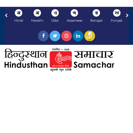
अ
अ
ଏ
অ
বা
ਅ
Hindi
Marathi
Odia
Assamese
Bengali
Punjabi