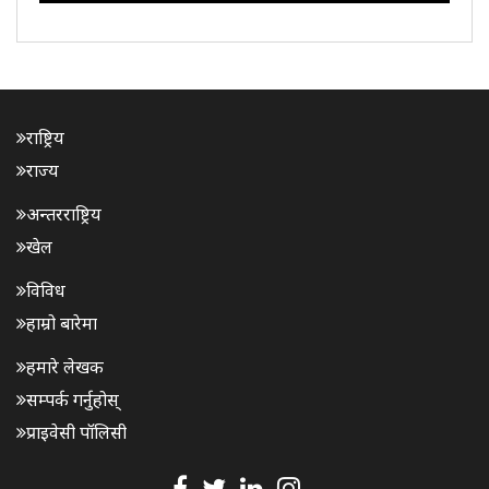
परिवहनविरुद्ध विशेष अभियानलाई तीव्रता दिएको छ। यसै क्रममा
बिहीवार ..
राष्ट्रिय
राज्य
अन्तरराष्ट्रिय
खेल
विविध
हाम्रो बारेमा
हमारे लेखक
सम्पर्क गर्नुहोस्
प्राइवेसी पॉलिसी