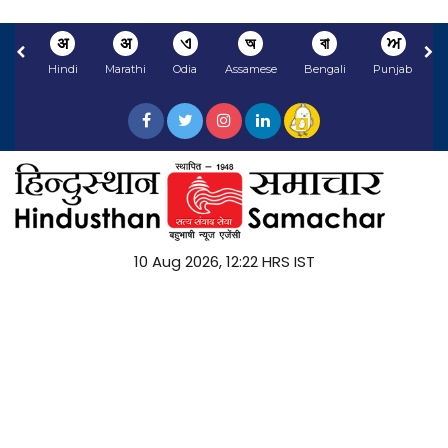
अ
अ
ଏ
অ
বা
ਅ
Hindi
Marathi
Odia
Assamese
Bengali
Punjabi
10 Aug 2026, 12:22 HRS IST