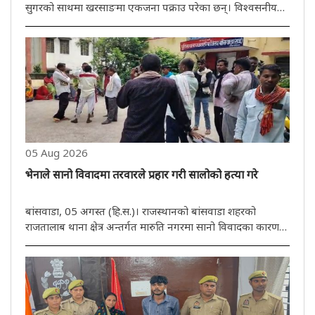
सुगरको साथमा खरसाङमा एकजना पक्राउ परेका छन्। विश्वसनीय
जानकारीको आधारमा खरसाङ पुलिसले आईटी पार्किङ निर्माण नजिकै
खरसाङ बाइपास रोड क्षेत्रबाट एक व्यक्तिलाई पक्राउ गरेको छ।
खोजीको क्रममा ..
05 Aug 2026
भेनाले सानो विवादमा तरवारले प्रहार गरी सालोको हत्या गरे
बांसवाडा, 05 अगस्त (हि.स.)। राजस्थानको बांसवाडा शहरको
राजतालाब थाना क्षेत्र अन्तर्गत मारुति नगरमा सानो विवादका कारण
एक भेनाले आफ्नै सालोलाई तरवारले क्रूरतापूर्वक आक्रमण गरेर हत्या
गरेको घटना प्रकाशमा आएको छ। प्रारम्भिक जानकारीअनुसार,
अभियुक्त ..