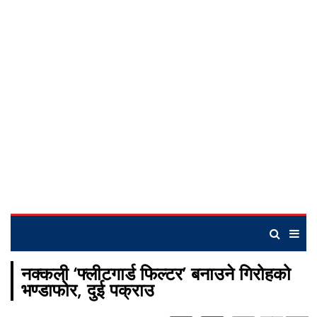
नक्कली ‘फ्लीटगार्ड फिल्टर’ बनाउने गिरोहको
भण्डाफोर, दुई पक्राउ