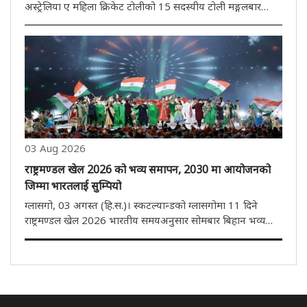
अस्ट्रेलिया ए महिला क्रिकेट टोलीको 15 सदस्यीय टोली मङ्गलबार
घोषणा गरिएको थियो। अनुभवी फास्ट बलर टायला भ्लामिन्क र डार्सी
ब्राउनले टोलीको पेस आक्रमणको नेतृत्व गर्नेछन्। यो भ्रमण तीन
हप्तास..
03 Aug 2026
राष्ट्रमण्डल खेल 2026 को भव्य समापन, 2030 मा आयोजनको
जिम्मा भारतलाई सुम्पियो
ग्लासगो, 03 अगस्त (हि.स.)। स्कटल्यान्डको ग्लासगोमा 11 दिने
राष्ट्रमण्डल खेल 2026 भारतीय समयअनुसार सोमबार बिहान भव्य
समारोहका साथ सम्पन्न भयो। यससँगै भारतले 2030 को राष्ट्रमण्डल
खेलकुदको आयोजना गर्ने जिम्मेवारी आधिकारिक रूपमा ग्रहण गरेको
छ। समापन..