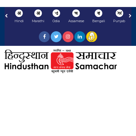
अ
अ
ଏ
অ
বা
ਅ
Hindi
Marathi
Odia
Assamese
Bengali
Punjabi