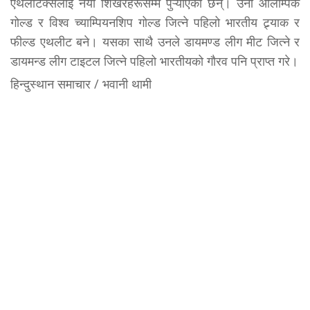
एथलेटिक्सलाई नयाँ शिखरहरूसम्म पुऱ्याएका छन्। उनी ओलम्पिक
गोल्ड र विश्व च्याम्पियनशिप गोल्ड जित्ने पहिलो भारतीय ट्र्याक र
फील्ड एथलीट बने। यसका साथै उनले डायमण्ड लीग मीट जित्ने र
डायमन्ड लीग टाइटल जित्ने पहिलो भारतीयको गौरव पनि प्राप्त गरे।
हिन्दुस्थान समाचार / भवानी थामी