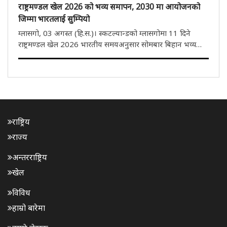
राष्ट्रमण्डल खेल 2026 को भव्य समापन, 2030 मा आयोजनको
जिम्मा भारतलाई सुम्पियो
ग्लासगो, 03 अगस्त (हि.स.)। स्कटल्यान्डको ग्लासगोमा 11 दिने
राष्ट्रमण्डल खेल 2026 भारतीय समयअनुसार सोमबार बिहान भव्य
समारोहका साथ सम्पन्न भयो। यससँगै भारतले 2030 को राष्ट्रमण्डल
खेलकुदको आयोजना गर्ने जिम्मेवारी आधिकारिक रूपमा ग्रहण गरेको
छ। समापन..
राष्ट्रिय
राज्य
अन्तरराष्ट्रिय
खेल
विविध
हाम्रो बारेमा