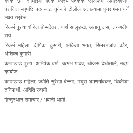
गरेको छ। सांघाईमा भएको कांस्य पदकको प्लेअफमा अमेरिकासँग
पराजित भएपछि पदकबाट चुकेको टोलीले अंताल्यामा पुनरागमन गर्ने
लक्ष्य राख्नेछ।
रिकर्भ पुरुष: धीरेज बोम्मदेवरा, पार्थ सालुङ्खे, अतानु दास, तरुणदीप
राय
रिकर्भ महिला: दीपिका कुमारी, अंकिता भगत, सिमरनजीत कौर,
अंशिका कुमारी
कम्पाउण्ड पुरुष: अभिषेक वर्मा, ऋषभ यादव, ओजस देओताले, उदय
कम्बोज
कम्पाउण्ड महिला: ज्योति सुरेखा वेन्नम, मधुरा धमणगांवकर, चिकीथा
तनिपार्थी, अदिति स्वामी
हिन्दुस्थान समाचार / भवानी थामी