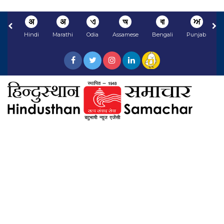
अ
अ
ଏ
অ
বা
ਅ
Hindi
Marathi
Odia
Assamese
Bengali
Punjabi