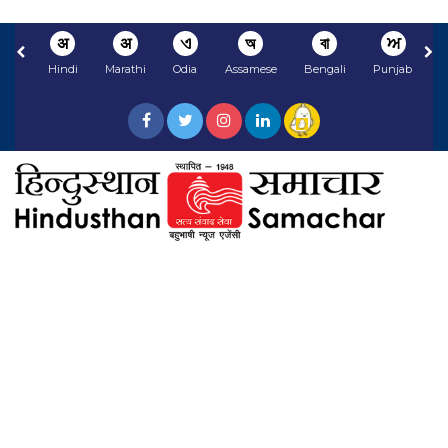
अ
अ
ଏ
অ
বা
ਅ
Hindi
Marathi
Odia
Assamese
Bengali
Punjabi