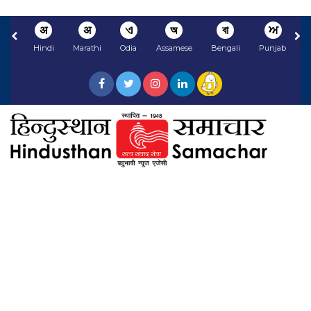
अ
अ
ଏ
অ
বা
ਅ
Hindi
Marathi
Odia
Assamese
Bengali
Punjabi