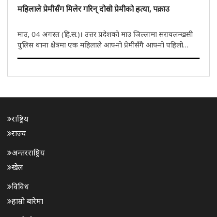
महिलाले प्रेमीसँग मिलेर गरिन् दोस्रो प्रेमीको हत्या, पक्राउ
माउ, 04 अगस्त (हि.स.)। उत्तर प्रदेशको माउ जिल्लामा सरायलन्खसी
पुलिस थाना क्षेत्रमा एक महिलाले आफ्नो प्रेमीसँगै आफ्नो पहिलो
प्रेमीको हत्या गराएकी छिन्। मङ्गलबार घटनाको खुलासा गर्दै पुलिसले
अभियुक्त महिला र एक युवकलाई पक्राउ गरेको छ। महिलाको प्रेमी ..
राष्ट्रिय
राज्य
अन्तरराष्ट्रिय
खेल
विविध
हाम्रो बारेमा