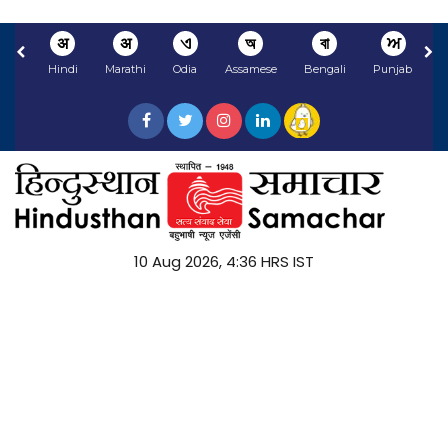
अ
अ
ଏ
অ
বা
ਅ
Hindi
Marathi
Odia
Assamese
Bengali
Punjabi
10 Aug 2026, 4:36 HRS IST