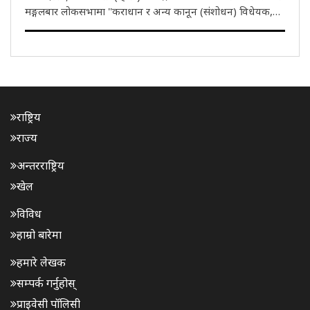
मङ्गलबार लोकसभामा ''कराधान र अन्य कानून (संशोधन) विधेयक,
2026'' पेश गरिन्। लोकसभामा कराधान र अन्य कानून (संशोधन)
विधेयक, 2026 पेश गर्दै अर्थमन्त्रीले सदनलाई यो कानून भुक्तानी..
राष्ट्रिय
राज्य
अन्तरराष्ट्रिय
खेल
विविध
हाम्रो बारेमा
हमारे लेखक
सम्पर्क गर्नुहोस्
प्राइवेसी पॉलिसी