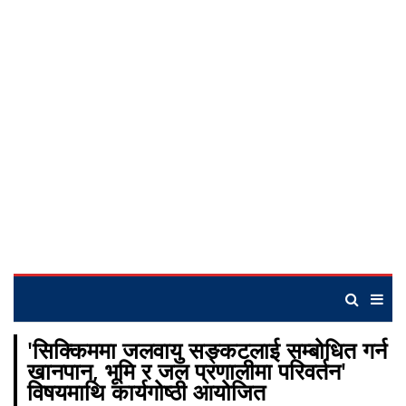
'सिक्किममा जलवायु सङ्कटलाई सम्बोधित गर्न
खानपान, भूमि र जल प्रणालीमा परिवर्तन'
विषयमाथि कार्यगोष्ठी आयोजित