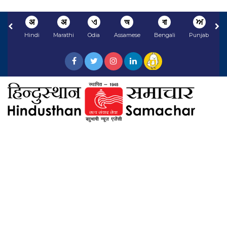
अ
अ
ଏ
অ
বা
ਅ
Hindi
Marathi
Odia
Assamese
Bengali
Punjabi