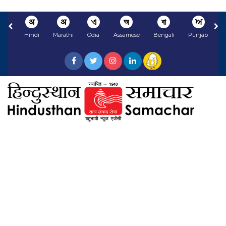
अ
अ
ଏ
অ
বা
ਅ
Hindi
Marathi
Odia
Assamese
Bengali
Punjabi