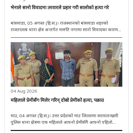
भेनाले सानो विवादमा तरवारले प्रहार गरी सालोको हत्या गरे
बांसवाडा, 05 अगस्त (हि.स.)। राजस्थानको बांसवाडा शहरको
राजतालाब थाना क्षेत्र अन्तर्गत मारुति नगरमा सानो विवादका कारण
एक भेनाले आफ्नै सालोलाई तरवारले क्रूरतापूर्वक आक्रमण गरेर हत्या
गरेको घटना प्रकाशमा आएको छ। प्रारम्भिक जानकारीअनुसार,
अभियुक्त ..
04 Aug 2026
महिलाले प्रेमीसँग मिलेर गरिन् दोस्रो प्रेमीको हत्या, पक्राउ
माउ, 04 अगस्त (हि.स.)। उत्तर प्रदेशको माउ जिल्लामा सरायलन्खसी
पुलिस थाना क्षेत्रमा एक महिलाले आफ्नो प्रेमीसँगै आफ्नो पहिलो
प्रेमीको हत्या गराएकी छिन्। मङ्गलबार घटनाको खुलासा गर्दै पुलिसले