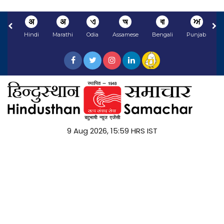
अ
अ
ଏ
অ
বা
ਅ
Hindi
Marathi
Odia
Assamese
Bengali
Punjabi
9 Aug 2026, 15:59 HRS IST