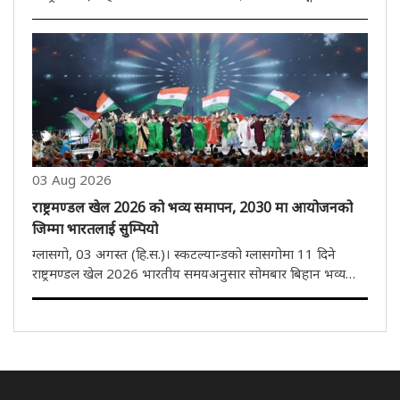
घोषणा गरिएको थियो। अनुभवी फास्ट बलर टायला भ्लामिन्क र डार्सी
ब्राउनले टोलीको पेस आक्रमणको नेतृत्व गर्नेछन्। यो भ्रमण तीन
हप्तास..
03 Aug 2026
राष्ट्रमण्डल खेल 2026 को भव्य समापन, 2030 मा आयोजनको
जिम्मा भारतलाई सुम्पियो
ग्लासगो, 03 अगस्त (हि.स.)। स्कटल्यान्डको ग्लासगोमा 11 दिने
राष्ट्रमण्डल खेल 2026 भारतीय समयअनुसार सोमबार बिहान भव्य
समारोहका साथ सम्पन्न भयो। यससँगै भारतले 2030 को राष्ट्रमण्डल
खेलकुदको आयोजना गर्ने जिम्मेवारी आधिकारिक रूपमा ग्रहण गरेको
छ। समापन..