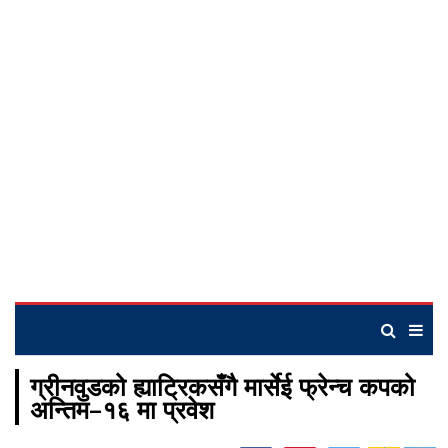
ग्रीनवुडको ह्याट्रिकसँगै मार्सेई फ्रेन्च कपको
अन्तिम–१६ मा प्रवेश