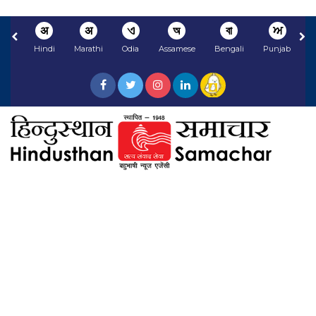
अ
अ
ଏ
অ
বা
ਅ
Hindi
Marathi
Odia
Assamese
Bengali
Punjabi