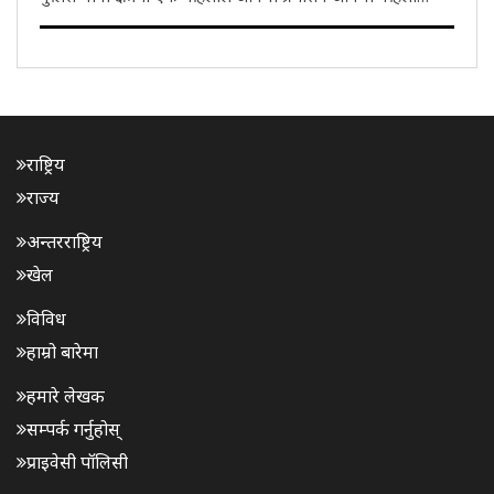
प्रेमीको हत्या गराएकी छिन्। मङ्गलबार घटनाको खुलासा गर्दै पुलिसले
अभियुक्त महिला र एक युवकलाई पक्राउ गरेको छ। महिलाको प्रेमी ..
राष्ट्रिय
राज्य
अन्तरराष्ट्रिय
खेल
विविध
हाम्रो बारेमा
हमारे लेखक
सम्पर्क गर्नुहोस्
प्राइवेसी पॉलिसी