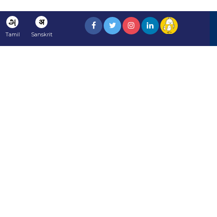
அ
अ
Tamil
Sanskrit