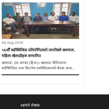
छन्। यस विषयमा आज आयोजित पत्रकार सम्मेलनमा उनले
आफूलाई विदेशमा रोजगारी दिलाइदिने प्रलोभन देखाएर
ठूलो रकम ..
06 Aug 2026
५६औँ बडीबिल्डिङ प्रतियोगिताको तयारीबारे छलफल,
महिला खेलाडीहरू सम्मानित
खरसाङ, 06 अगस्त (हि.स.)। खरसाङ डिभिजनल
बडीबिल्डिङ तथा फिटनेस एसोसिएसनको बैठक आज
खरसाङस्थित एक निजी सार्वजनिक भवनमा सम्पन्न भयो।
बैठकमा आगामी २७ सेप्टेम्बरमा आयोजना हुने ५६औँ
बडीबिल्डिङ प्रतियोगिताको तयारी तथा व्यवस्थापनबारे
विस्तृत छलफल गरिएको छ। ..
हमारे लेखक