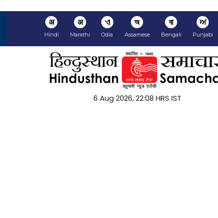
अ
अ
ଏ
অ
বা
ਅ
Hindi
Marathi
Odia
Assamese
Bengali
Punjabi
6 Aug 2026, 22:08 HRS IST