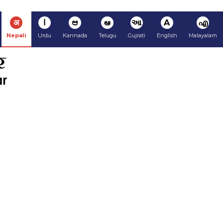
अ
ا
ಆ
ఆ
આ
A
എ
Nepali
Urdu
Kannada
Telugu
Gujrati
English
Malayalam