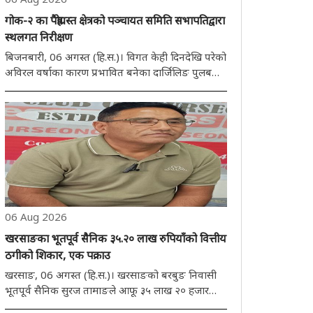
गोक-२ का पैह्रोग्रस्त क्षेत्रको पञ्चायत समिति सभापतिद्वारा
स्थलगत निरीक्षण
बिजनबारी, 06 अगस्त (हि.स.)। विगत केही दिनदेखि परेको
अविरल वर्षाका कारण प्रभावित बनेका दार्जिलिङ पुलबजार
खण्डअन्तर्गत गोक-२ ग्राम पञ्चायतका विभिन्न पैह्रोग्रस्त
क्षेत्रहरूको पञ्चायत समिति सभापति निमन्ता तामाङले
बिहीबार स्थलगत निरीक्षण गरेकी छन्। नि..
06 Aug 2026
खरसाङका भूतपूर्व सैनिक ३५.२० लाख रुपियाँको वित्तीय
ठगीको शिकार, एक पक्राउ
खरसाङ, 06 अगस्त (हि.स.)। खरसाङको बरबुङ निवासी
भूतपूर्व सैनिक सुरज तामाङले आफू ३५ लाख २० हजार
रुपियाँको वित्तीय ठगीको शिकार भएको आरोप लगाएका