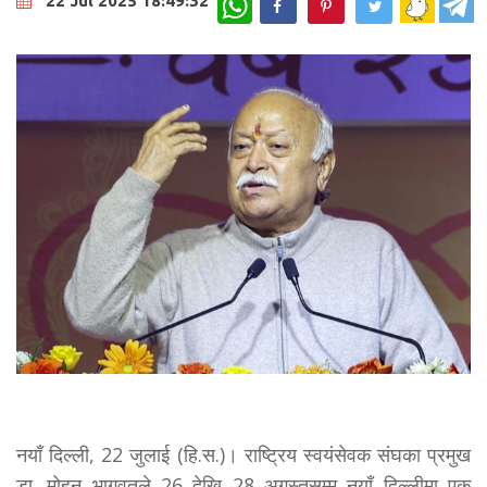
22 Jul 2025 18:49:32
नयॉं दिल्ली, 22 जुलाई (हि.स.)। राष्ट्रिय स्वयंसेवक संघका प्रमुख
डा. मोहन भागवतले 26 देखि 28 अगस्तसम्म नयॉं दिल्लीमा एक