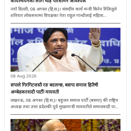
कार्यान्वयनका लागि चाँड़ै परिसीमन आवश्यक
नयाँ दिल्ली, 08 अगस्त (हि.स.)। संसदीय कार्य मन्त्री किरेन रिजिजुले
शनिवार लोकसभामा विपक्षका नेता राहुल गान्धीलाई महिला
आरक्षणको मुद्दामा उनको बयानमा प्रतिक्रिया दिँदै भने कि लोकसभा र
राज्य विधानसभाहरूमा महिलाहरूका लागि सिटहरूको आरक्षण
संविधान 106औं..
08 Aug 2026
सपाले गिरगिटजस्तै रङ बदलन्छ, बसपा समाज हितैषी
अम्बेडकरवादी पार्टीः मायवती
लखनऊ, 08 अगस्त (हि.स.)। बहुजन समाज पार्टी (बसपा) की राष्ट्रिय
अध्यक्ष तथा उत्तर प्रदेशकी पूर्व मुख्यमन्त्री मायवतीले समाजवादी पार्टी
(सपा) माथि चर्को आक्रमण गरेकी छन्। उनले भनिन् कि सपाले
गिरगिट जस्तै रङ बदलन्छ जबकि बसपा एक समाज हितैषी
अम्बेडकरवादी..