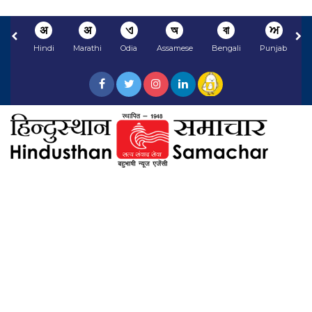
अ
अ
ଏ
অ
বা
ਅ
Hindi
Marathi
Odia
Assamese
Bengali
Punjabi