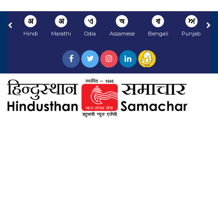
अ
अ
ଏ
অ
বা
ਅ
Hindi
Marathi
Odia
Assamese
Bengali
Punjabi