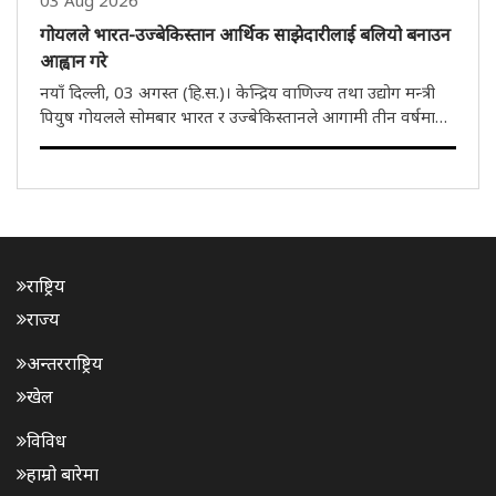
03 Aug 2026
गोयलले भारत-उज्बेकिस्तान आर्थिक साझेदारीलाई बलियो बनाउन
आह्वान गरे
नयाँ दिल्ली, 03 अगस्त (हि.स.)। केन्द्रिय वाणिज्य तथा उद्योग मन्त्री
पियुष गोयलले सोमबार भारत र उज्बेकिस्तानले आगामी तीन वर्षमा
द्विपक्षीय व्यापार दोब्बर बनाउने लक्ष्य राख्नुपर्ने बताएका छन्। खानी,
औषधि र स्वास्थ्य सेवा जस्ता क्षेत्रमा सहयोग बढाउने..
राष्ट्रिय
राज्य
अन्तरराष्ट्रिय
खेल
विविध
हाम्रो बारेमा