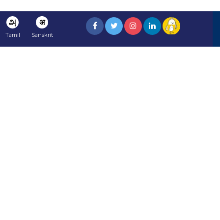
அ
अ
Tamil
Sanskrit