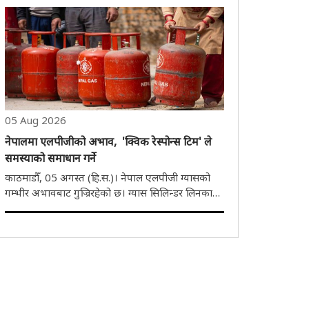
वर्षीय स्कूलका बालकलाई न्यायिक हिरासतमा पठाएको छ।
विपक्षी अवामी लिगले यस कारबाहीमा सरकारमाथि..
05 Aug 2026
नेपालमा एलपीजीको अभाव, 'क्विक रेस्पोन्स टिम' ले
समस्याको समाधान गर्ने
काठमाडौँ, 05 अगस्त (हि.स.)। नेपाल एलपीजी ग्यासको
गम्भीर अभावबाट गुज्रिरहेको छ। ग्यास सिलिन्डर लिनका
लागि मानिसहरू घन्टौँ लामो लाइनमा उभिन बाध्य भएका
छन्। नेपाल सरकारले उपभोक्ताहरूको समस्या समाधान
गर्न क्विक रेस्पोन्स टिम (क्युआरटी) गठन गरेको छ। उद..