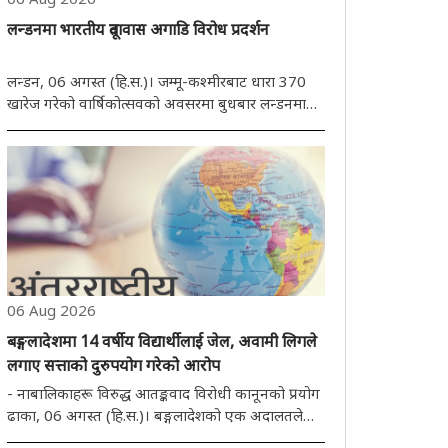
लन्डनमा भारतीय दूतावास अगाडि विरोध प्रदर्शन
लन्डन, 06 अगस्त (हि.स.)। जम्मू-कश्मीरबाट धारा 370
खारेज गरेको वार्षिकोत्सवको अवसरमा बुधबार लन्डनमा
भारतीय दूतावास अगाडि प्रदर्शन गरिएको थियो।
प्रदर्शनकारीहरूले कश्मीरको नारा समेत लगाए। यस
वार्षिकोत्सवलाई यौम-ए-इस्तेहाल कश्मीर (कश्मीर शोषण
दिवस) ..
06 Aug 2026
बङ्गलादेशमा 14 वर्षीय विद्यार्थीलाई जेल, अवामी लिगले
लगाए सत्ताको दुरुपयोग गरेको आरोप
- नाबालिकाहरू विरुद्ध आतङ्कवाद विरोधी कानूनको प्रयोग
ढाका, 06 अगस्त (हि.स.)। बङ्गलादेशको एक अदालतले
आतङ्कवाद विरोधी कानुनअन्तर्गत दर्ता गरिएको मुद्दामा 14