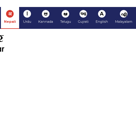
अ
ا
ಆ
ఆ
આ
A
എ
Nepali
Urdu
Kannada
Telugu
Gujrati
English
Malayalam