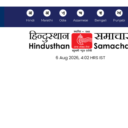
अ
अ
ଏ
অ
বা
ਅ
Hindi
Marathi
Odia
Assamese
Bengali
Punjabi
6 Aug 2026, 4:02 HRS IST