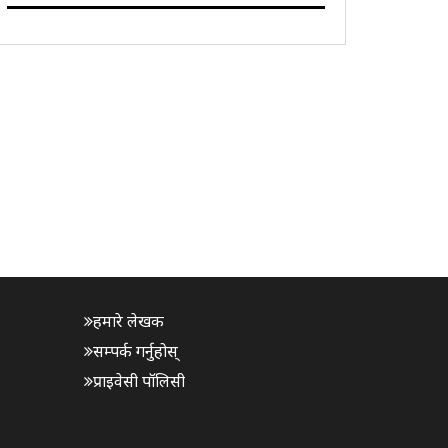
दिल्लीको 57औँ दीक्षान्त समारोहको अवसरमा मेधावी
विद्यार्थीहरूलाई सर्वोच्च सम्मान प्रदान गर्नेछन्। उनले
सोनीपत क्याम्पसमा स्थापित एआई-सं..
हमारे लेखक
सम्पर्क गर्नुहोस्
प्राइवेसी पॉलिसी