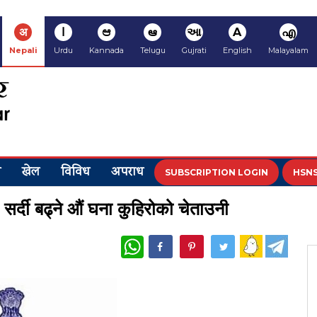
अ
ا
ಆ
ఆ
આ
A
എ
Nepali
Urdu
Kannada
Telugu
Gujrati
English
Malayalam
य
खेल
विविध
अपराध
SUBSCRIPTION LOGIN
HSNS
 सर्दी बढ्ने औं घना कुहिरोको चेताउनी
WhatsApp