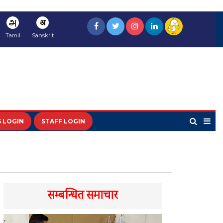
அ
अ
Tamil
Sanskrit
 LOGIN
STAFF LOGIN
सम्बन्धित समाचार