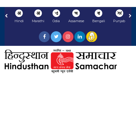
अ
अ
ଏ
অ
বা
ਅ
Hindi
Marathi
Odia
Assamese
Bengali
Punjabi