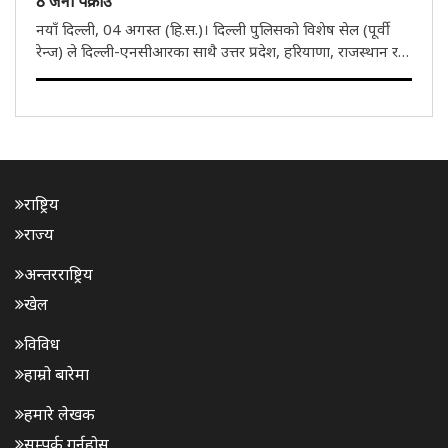
8 जना पक्राउ
नयाँ दिल्ली, 04 अगस्त (हि.स.)। दिल्ली पुलिसको विशेष सेल (पूर्वी
रेन्ज) ले दिल्ली-एनसीआरका साथै उत्तर प्रदेश, हरियाणा, राजस्थान र
पञ्जाबमा अवैध हतियार आपूर्ति गर्ने अन्तर्राज्यीय गिरोहको पर्दाफास
गरेको छ। पुलिसले गिरोहको किङपिनसहित आठ अभियुक्तलाई ..
राष्ट्रिय
राज्य
अन्तरराष्ट्रिय
खेल
विविध
हाम्रो बारेमा
हमारे लेखक
सम्पर्क गर्नुहोस्