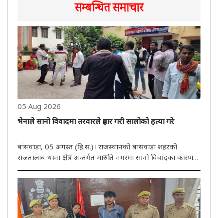
सम्बन्धित समाचार
05 Aug 2026
भेनाले सानो विवादमा तरवारले प्रहार गरी सालोको हत्या गरे
बांसवाडा, 05 अगस्त (हि.स.)। राजस्थानको बांसवाडा शहरको
राजतालाब थाना क्षेत्र अन्तर्गत मारुति नगरमा सानो विवादका कारण
एक भेनाले आफ्नै सालोलाई तरवारले क्रूरतापूर्वक आक्रमण गरेर हत्या
गरेको घटना प्रकाशमा आएको छ। प्रारम्भिक जानकारीअनुसार,
अभियुक्त ..