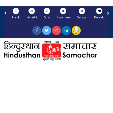
अ
अ
ଏ
অ
বা
ਅ
Hindi
Marathi
Odia
Assamese
Bengali
Punjabi