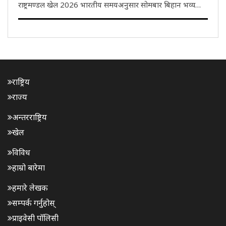
राष्ट्रमण्डल खेल 2026 भारतीय समयअनुसार सोमबार बिहान भव्य
समारोहका साथ सम्पन्न भयो। यससँगै भारतले 2030 को राष्ट्रमण्डल
खेलकुदको आयोजना गर्ने जिम्मेवारी आधिकारिक रूपमा ग्रहण गरेको
छ। समापन..
राष्ट्रिय
राज्य
अन्तरराष्ट्रिय
खेल
विविध
हाम्रो बारेमा
हमारे लेखक
सम्पर्क गर्नुहोस्
प्राइवेसी पॉलिसी