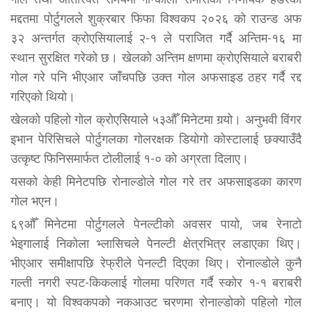
मद्दतमा पोर्टुगलले शुक्रबार फिफा विश्वकप २०२६ को राउन्ड अफ
३२ अन्तर्गत क्रोएसियालाई २-१ ले पराजित गर्दै अन्तिम-१६ मा
स्थान सुरक्षित गरेको छ। खेलको अन्तिम क्षणमा क्रोएसियाले बराबरी
गोल गरे पनि भीएआर जाँचपछि उक्त गोल अफसाइड ठहर गर्दै रद्द
गरिएको थियो।
खेलको पहिलो गोल क्रोएसियाले ५३औँ मिनेटमा गर्‍यो। अनुभवी विंगर
इभान पेरिसिचले पोर्टुगलका गोलरक्षक डियोगो कोस्टालाई छक्याउँदै
उत्कृष्ट फिनिसमार्फत टोलीलाई १-० को अग्रता दिलाए।
यसको केही मिनेटपछि रोनाल्डोले गोल गरे तर अफसाइडका कारण
गोल भएन।
६९औँ मिनेटमा पोर्टुगलले पेनल्टीको अवसर पायो, जब रेनाटो
भेइगालाई निकोला भ्लासिचले पेनल्टी क्षेत्रभित्र लडाएका थिए।
भीएआर समीक्षापछि रेफ्रीले पेनल्टी दिएका थिए। रोनाल्डोले कुनै
गल्ती नगरी स्पट-किकलाई गोलमा परिणत गर्दै स्कोर १-१ बराबरी
बनाए। यो विश्वकपको नकआउट चरणमा रोनाल्डोको पहिलो गोल