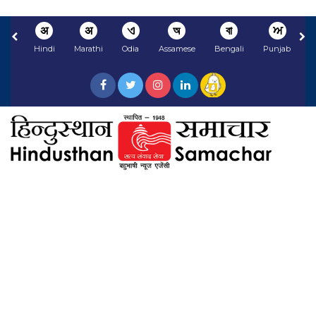
अ
अ
ଏ
অ
বা
ਅ
Hindi
Marathi
Odia
Assamese
Bengali
Punjabi