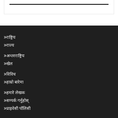
पहलमा फरक्कामा इनल्याण्ड वाटरवेज अथोरिटी अफ इण्डिया
(आईडब्ल्यूएआई)- को ‘जल मार्ग विकास परियोजना’ शुरू गरिएको छ।
यस परियोजना ..
राष्ट्रिय
राज्य
अन्तरराष्ट्रिय
खेल
विविध
हाम्रो बारेमा
हमारे लेखक
सम्पर्क गर्नुहोस्
प्राइवेसी पॉलिसी