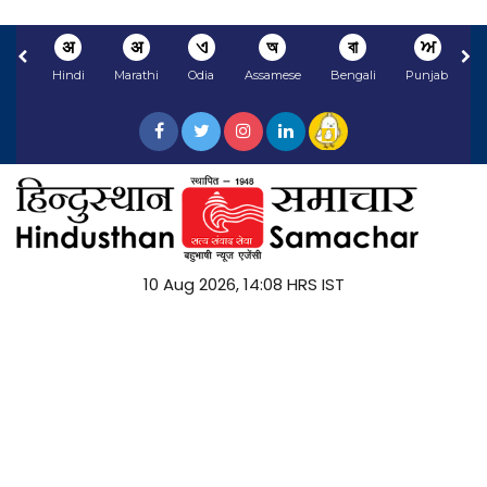
अ
अ
ଏ
অ
বা
ਅ
Hindi
Marathi
Odia
Assamese
Bengali
Punjabi
10 Aug 2026, 14:08 HRS IST