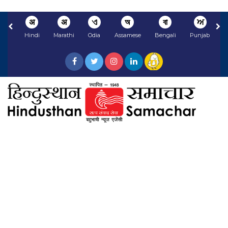
अ
अ
ଏ
অ
বা
ਅ
Hindi
Marathi
Odia
Assamese
Bengali
Punjabi