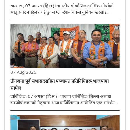
खरसाङ, 07 अगस्त (हि.स.)। भारतीय गोर्खा प्रजातान्त्रिक मोर्चाको
भातृ संगठन हिल तराई डुवर्स प्लान्टेशन वर्कर्स युनियन खरसाङ
महकुमा समितिको युनिट कमिटीको भ्रमण र भेटघाटको क्रम जारी छ।
यसै क्रममा युनियनको खरसाङ महकुमा समितिले शुक्रवार सिविटारमा
भेटघाट..
07 Aug 2026
तीनजना पूर्व सभासदसहित पञ्चायत प्रतिनिधिहरू भाजपामा
सामेल
दार्जिलिङ, 07 अगस्त (हि.स.)। भाजपा दार्जिलिङ जिल्ला अध्यक्ष
सञ्जीव लामाको नेतृत्वमा आज दार्जिलिङमा आयोजित एक समर्थन
कार्यक्रममा तीनजना सभासदसहित पञ्चायत प्रतिनिधिहरू भाजपामा
सामेल भएका छन्। सामेल हुनेहरूमा तीनजना पूर्व सभासद पंखाबारी
अम्बटे लङ्भ्य..