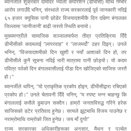
ब्यानर्जीले शुक्रबार दामोदर भ्याली कर्पोरेशन (डीभीसी) माथि गम्भीर
आरोप लगाउँदै भनिन्, संस्थाले राज्य सरकारलाई पूर्व जानकारी नदिई
६५ हजार क्युसिक पानी छोडेर विजयादशमीकै दिन दक्षिण बंगालका
जिल्लामा ‘जानीजानी’ बाढी जस्तो स्थिति बनायो।
मुख्यमन्त्रीले सामाजिक सञ्जालमार्फत तीव्र प्रतिक्रिया दिँदै
डीभीसीको कदमलाई “लापरवाह” र “लाजमर्दो” ठहर दिइन्। उनले
भनिन्, “विजयादशमीको दिन खुशी र नयाँ आशाको दिन हो, तर
डीभीसीले कुनै सूचना नदिई भारी मात्रामा पानी छोड्यो। यो कदम
पवित्र पर्वको दिन बंगालवासीलाई पीडा दिन खोजिएको साजिस जस्तै
हो।”
ब्यानर्जीले थपिन्, “यो प्राकृतिक प्रकोप होइन, डीभीसीद्वारा रचिएको
प्रकोप हो।” उनले चेतावनी दिँदै भनिन्, “म स्पष्ट भन्न चाहन्छु कि
बंगाललाई कसैले डुबाउन सक्दैन। हाम्रो जनताविरुद्ध गरिने हरेक
साजिसको डटेर प्रतिवाद हुनेछ। सत्यले झूटमाथि विजय पाउनेछ र
नराम्रोमाथि राम्रोको जित हुनेछ। जय माँ दुर्गा!”
राज्य सरकारका अधिकारीहरूका अनुसार, मैथन र पञ्चेत