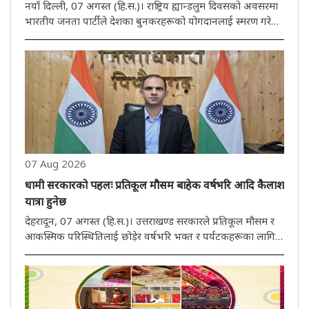
नयाँ दिल्ली, 07 अगस्त (हि.स.)। राष्ट्रिय ह्यान्डलुम दिवसको अवसरमा
भारतीय जनता पार्टीले देशका बुनकरहरूको योगदानलाई स्मरण गरेको
छ। शुक्रवार एक भीडियो सन्देशमा भारतीय जनता पार्टीका अध्यक्ष
नितिन नवीनले भारतको समृद्ध सांस्कृतिक सम्पदा र परम्परागत
कलाला..
07 Aug 2026
धामी सरकारको पहलः प्रतिकूल मौसम बाहेक वर्षभरि आदि कैलाश
यात्रा हुनेछ
देहरादून, 07 अगस्त (हि.स.)। उत्तराखण्ड सरकारले प्रतिकूल मौसम र
आकस्मिक परिस्थितिलाई छोड़ेर वर्षभरि भक्त र पर्यटकहरूका लागि
आदि कैलाश यात्रा सञ्चालन गर्ने तयारी शुरु गरेको छ। मुख्यमन्त्री
पुष्कर सिंह धामीको निर्देशमा पिथौरागढ़ जिल्ला प्रशासनले सबै ..