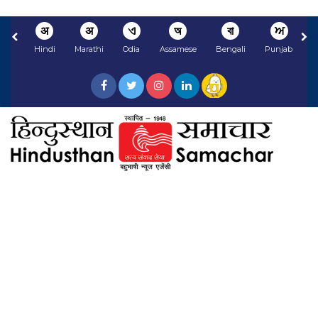
अ
अ
ଏ
অ
বা
ਅ
Hindi
Marathi
Odia
Assamese
Bengali
Punjabi