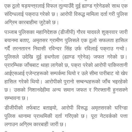
एक ठूलो षड़यन्त्रलाई विफल तुल्याउँदै दुई ह्याण्ड ग्रेनेडको साथ एक
संदिग्धलाई पक्राउ गरेको छ। आरोपी विरूद्ध मामिला दर्ता गरी पुलिस
अग्रिम कारबाहीमा जुटेको छ।
पञ्जाब पुलिसका महानिदेशक (डीजीपी) गौरव यादवले शुक्रवार जारी
बयानमा बताए, अमृतसर ग्रामीण पुलिसले एक ठूलो सफलता हासिल
गर्दै तरनतारन निवासी रविन्दर सिंह उर्फ रविलाई पक्राउ गऱ्यो।
पुलिसले उदेखि दुई हथगोला (ह्याण्ड ग्रेनेड) जफत गरेको छ।
प्रारम्भिक जाँचबाट थाहा लागेको छ, पक्रा परेको आरोपी पाकिस्तानी
आईएसआई एजेन्टहरूको सम्पर्कमा थियो र उले सीमा पारीबाट यो खेप
हासिल गरेको थियो। आरोपीको पुरानो सम्बन्धहरूको जाँच भइरहेको
छ। उसको निशानदेहीमा अन्य समान जफत र गिरफ्तानी हुनसक्ने
सम्भावना छ।
डीजीपीको तर्फबाट बताइयो, आरोपी विरूद्ध अमृतसरको घरिन्डा
पुलिस थानामा प्राथमिकी दर्ता गरिएको छ। पूरा नेटवर्कको पत्ता
लगाउन अग्रिम कारबाही जारी छ।