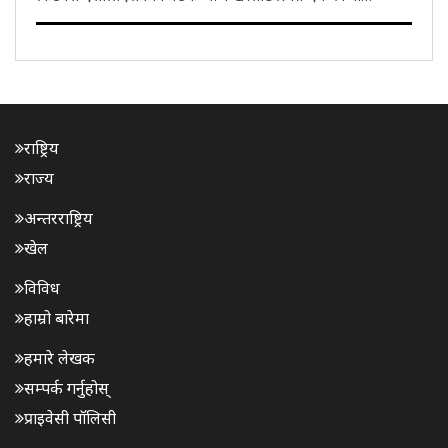
सार्वजनिक भवनमा सम्पन्न भयो। बैठकमा आगामी २७ सेप्टेम्बरमा
आयोजना हुने ५६औँ बडीबिल्डिङ प्रतियोगिताको तयारी तथा
व्यवस्थापनबारे विस्तृत छलफल गरिएको छ। ..
राष्ट्रिय
राज्य
अन्तरराष्ट्रिय
खेल
विविध
हाम्रो बारेमा
हमारे लेखक
सम्पर्क गर्नुहोस्
प्राइवेसी पॉलिसी