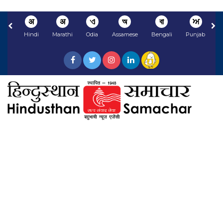
अ
अ
ଏ
অ
বা
ਅ
Hindi
Marathi
Odia
Assamese
Bengali
Punjabi