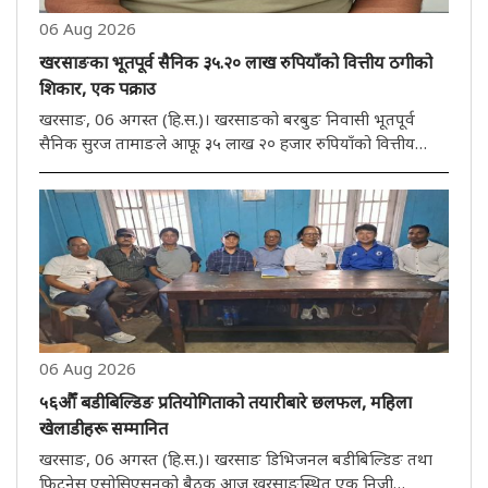
06 Aug 2026
खरसाङका भूतपूर्व सैनिक ३५.२० लाख रुपियाँको वित्तीय ठगीको
शिकार, एक पक्राउ
खरसाङ, 06 अगस्त (हि.स.)। खरसाङको बरबुङ निवासी भूतपूर्व
सैनिक सुरज तामाङले आफू ३५ लाख २० हजार रुपियाँको वित्तीय
ठगीको शिकार भएको आरोप लगाएका छन्। यस विषयमा आज
आयोजित पत्रकार सम्मेलनमा उनले आफूलाई विदेशमा रोजगारी
दिलाइदिने प्रलोभन देखाएर ठूलो रकम ..
06 Aug 2026
५६औँ बडीबिल्डिङ प्रतियोगिताको तयारीबारे छलफल, महिला
खेलाडीहरू सम्मानित
खरसाङ, 06 अगस्त (हि.स.)। खरसाङ डिभिजनल बडीबिल्डिङ तथा
फिटनेस एसोसिएसनको बैठक आज खरसाङस्थित एक निजी