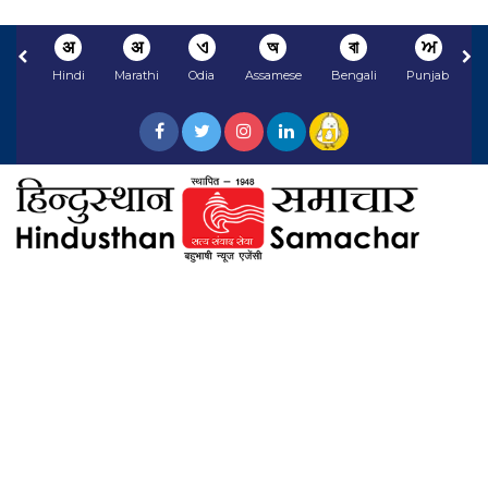
अ
अ
ଏ
অ
বা
ਅ
Hindi
Marathi
Odia
Assamese
Bengali
Punjabi