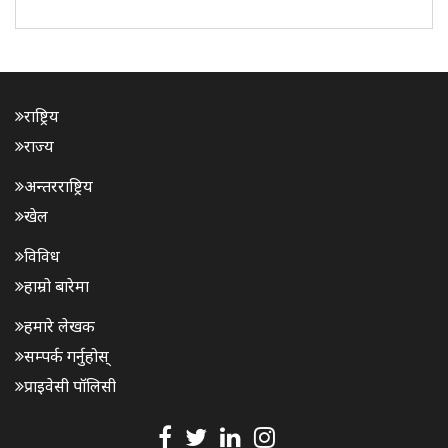
आयोजना हुने ५६औँ बडीबिल्डिङ प्रतियोगिताको तयारी तथा
व्यवस्थापनबारे विस्तृत छलफल गरिएको छ। ..
राष्ट्रिय
राज्य
अन्तरराष्ट्रिय
खेल
विविध
हाम्रो बारेमा
हमारे लेखक
सम्पर्क गर्नुहोस्
प्राइवेसी पॉलिसी