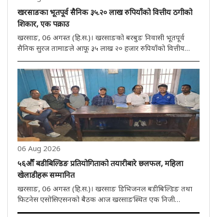
खरसाङका भूतपूर्व सैनिक ३५.२० लाख रुपियाँको वित्तीय ठगीको
शिकार, एक पक्राउ
खरसाङ, 06 अगस्त (हि.स.)। खरसाङको बरबुङ निवासी भूतपूर्व
सैनिक सुरज तामाङले आफू ३५ लाख २० हजार रुपियाँको वित्तीय
ठगीको शिकार भएको आरोप लगाएका छन्। यस विषयमा आज
आयोजित पत्रकार सम्मेलनमा उनले आफूलाई विदेशमा रोजगारी
दिलाइदिने प्रलोभन देखाएर ठूलो रकम ..
06 Aug 2026
५६औँ बडीबिल्डिङ प्रतियोगिताको तयारीबारे छलफल, महिला
खेलाडीहरू सम्मानित
खरसाङ, 06 अगस्त (हि.स.)। खरसाङ डिभिजनल बडीबिल्डिङ तथा
फिटनेस एसोसिएसनको बैठक आज खरसाङस्थित एक निजी
सार्वजनिक भवनमा सम्पन्न भयो। बैठकमा आगामी २७ सेप्टेम्बरमा