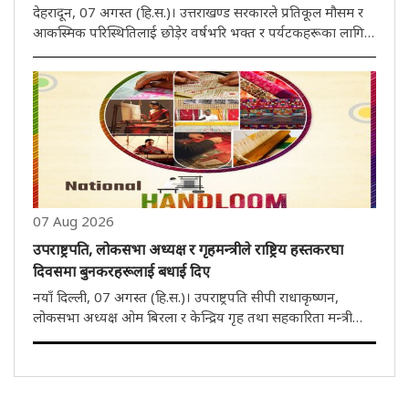
देहरादून, 07 अगस्त (हि.स.)। उत्तराखण्ड सरकारले प्रतिकूल मौसम र
आकस्मिक परिस्थितिलाई छोड़ेर वर्षभरि भक्त र पर्यटकहरूका लागि
आदि कैलाश यात्रा सञ्चालन गर्ने तयारी शुरु गरेको छ। मुख्यमन्त्री
पुष्कर सिंह धामीको निर्देशमा पिथौरागढ़ जिल्ला प्रशासनले सबै ..
07 Aug 2026
उपराष्ट्रपति, लोकसभा अध्यक्ष र गृहमन्त्रीले राष्ट्रिय हस्तकरघा
दिवसमा बुनकरहरूलाई बधाई दिए
नयाँ दिल्ली, 07 अगस्त (हि.स.)। उपराष्ट्रपति सीपी राधाकृष्णन,
लोकसभा अध्यक्ष ओम बिरला र केन्द्रिय गृह तथा सहकारिता मन्त्री
अमित शाह लगायत थुप्रै नेताहरूले शुक्रवार राष्ट्रिय हस्तकरघा दिवसका
अवसरमा देशका सबै बुनकरहरूलाई हार्दिक बधाई दिएका छन्।
एक्सम..