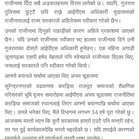
राजीनामा दिँदा सबै अड़कलहरूमा विराम लागेको छ। यद्यपि, गुजरात
पुलिसमा छुट्टै छवि राख्ने आईपीएस अधिकारी चुडासमाको
राजीनामालाई राज्य सरकारले अहिलेसम्म स्वीकार गरेको छैन।
उनको राजीनामा दिनुको पछाड़ीको कारण अहिले प्रकाशमा आएको
छैन। यदि उनको राजीनामा स्वीकार भए हालमा राजीनामा दिने उनी
गुजरातका दोस्रो आईपीएस अधिकारी हुनेछन्। एक महिना अगाड़ी
जूनागढ़का एसपी हर्षद मेहताले पनि स्वेच्छाले राजीनामा दिएका थिए,
जसलाई सरकारले पनि स्वीकार गरेको थियो।
आफ्नो बयानले चर्चामा आएका थिए अभय चूडासमा
सुरेन्द्रनगरको वढवाणमा करड़िया राजपूत समाजको शैक्षणिक
परिसरको भूमि पूजन समारोहमा आईपीएस अभय चूडासमा राजनीतिमा
कऱड़िया समाजको स्थानलाई लिएर आफ्नो बयानपछि चर्चामा आएका
थिए। उनले भनेका थिए, मैले विभागमा लगभग 34 वर्ष पूरा गरेको छु।
आजसम्म यस्तो भएन कि कुनै सरकारमा हाम्रो एउटै पनि मन्त्री रहेन,
तर गत दुई कार्यकालदेखि यस्तो भइरहेको छ। यदि तपाईले कारणको
गहराईले अध्ययन गरे तपाईलाई तुरन्तै थाहा लाग्नेछ।