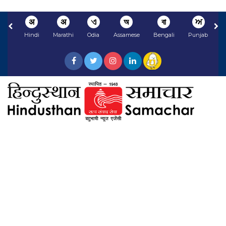
अ
अ
ଏ
অ
বা
ਅ
Hindi
Marathi
Odia
Assamese
Bengali
Punjabi