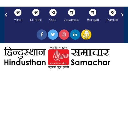
अ
अ
ଏ
অ
বা
ਅ
Hindi
Marathi
Odia
Assamese
Bengali
Punjabi