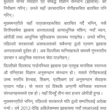
बुधवार मानव व्यवहार एवं सम्बद्ध विज्ञान संस्थान (इहबास)- को
निरीक्षण गरिन्। उनले यहाँ उपचाराधिन रोगीहरूसित बातचित पनि
गरिन्।
मुख्यमन्त्रीले यहाँ पत्रकारहरूसित बातचित गर्दै भनिन्, यसै
वित्तीयवर्षमा इहबास अस्ताललाई अत्याधुनिक मशिन, नयाँ भवन,
ओपीडी तथा आधुनिक सुविधाहरू उपलब्ध गराइनेछ। उनले भनिन्,
पछिल्लो सरकारको असफलताको सबैभन्दा ठूलो प्रमाण इहबास
अस्पतालको दुर्दशा हो। अब दिल्लीका मानिसहरूले समयमै गुणस्तरीय
उपचार र आधुनिक स्वास्थ्य सेवा पाउनेछन्।
दिल्लीको दिलशाद गार्डनस्थित इहबास एक प्रमुख मानसिक स्वास्थ्य
औ तन्त्रिका विज्ञान अनुसन्धान संस्थान हो। यसले रोगीहरूलाई
उच्च स्तरीय हेरचाह, शिक्षण, प्रशिक्षण एवं अनुसन्धान सेवाहरू
प्रदान गर्दछ। यो भारत एवं विश्वकै अग्रणी मानिसक स्वास्थ्य
संस्थानहरूमध्ये एक हो। यहाँ दिनहुँ तीन-चार हजार ओपीडी हुन्छ।
मुख्यमन्त्रीले भनिन्, पछिल्लो सरकारले यति ठूलो सम्पत्तिलाई अदेखा
गऱ्यो। वर्ष 2012-देखि अहिलेसम्ममा इहबासमा नयाँ एमआरआई तथा