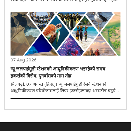
छात्र परिषद (टीएमसीपी)- का एकजना सदस्य समेत तीन जना
मानिसहरूलाई पक्राउ गरेको छ। पक्रा पर्ने आरोपीहरूमा देवप्रिय
चक्रवर्ती, ..
07 Aug 2026
न्यू जलपाईगुड़ी स्टेशनको आधुनिकीकरण भइरहेको समय
हकर्सको विरोध, पुनर्वासको माग तीव्र
सिलगढ़ी, 07 अगस्त (हि.स.)। न्यू जलपाईगुड़ी रेलवे स्टेशनको
आधुनिकीकरण परियोजनालाई लिएर हकर्सहरूमाझ असन्तोष बढ़्दै
गइरहेको छ। रेल प्रशासनद्वारा सञ्चित अतिक्रमण हटाऔं अभियानको
विरोधमा शुक्रवार सयकड़ौं हकर्सले सड़कमा उत्रेर पुनर्वासको मागमा
जनप्रतिनिधि..