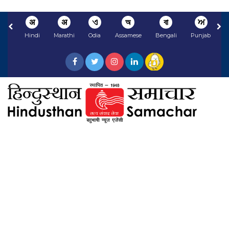
अ
अ
ଏ
অ
বা
ਅ
Hindi
Marathi
Odia
Assamese
Bengali
Punjabi