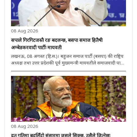
08 Aug 2026
सपाले गिरगिटजस्तै रङ बदलन्छ, बसपा समाज हितैषी
अम्बेडकरवादी पार्टीः मायवती
लखनऊ, 08 अगस्त (हि.स.)। बहुजन समाज पार्टी (बसपा) की राष्ट्रिय
अध्यक्ष तथा उत्तर प्रदेशकी पूर्व मुख्यमन्त्री मायवतीले समाजवादी पार्टी
(सपा) माथि चर्को आक्रमण गरेकी छन्। उनले भनिन् कि सपाले
गिरगिट जस्तै रङ बदलन्छ जबकि बसपा एक समाज हितैषी
अम्बेडकरवादी..
08 Aug 2026
द्रूत गतिमा बदलिँदो संसारमा जसले सिक्छ, उसैले जित्नेछः