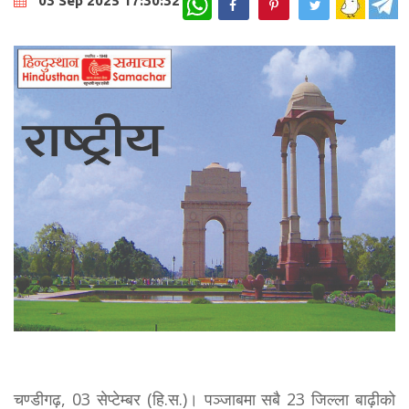
03 Sep 2025 17:30:32
चण्डीगढ़, 03 सेप्टेम्बर (हि.स.)। पञ्जाबमा सबै 23 जिल्ला बाढ़ीको