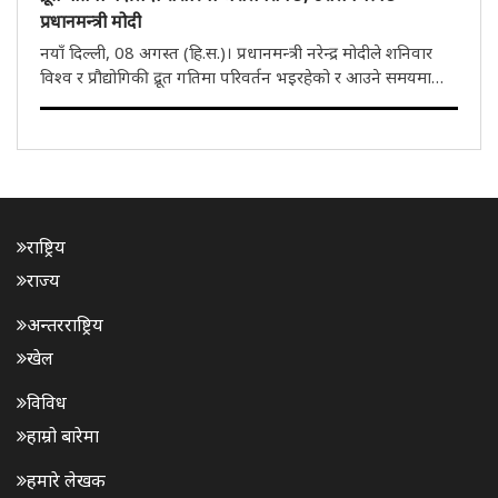
प्रधानमन्त्री मोदी
नयाँ दिल्ली, 08 अगस्त (हि.स.)। प्रधानमन्त्री नरेन्द्र मोदीले शनिवार
विश्व र प्रौद्योगिकी द्रूत गतिमा परिवर्तन भइरहेको र आउने समयमा
व्यक्ति र समाज अगाड़ी बढ्ने र निरन्तर सिक्न तयार रहने बताएका
छन्। उनले युवाहरूलाई आफ्नो जिज्ञासालाई जीवित राख्न, प्रश..
राष्ट्रिय
राज्य
अन्तरराष्ट्रिय
खेल
विविध
हाम्रो बारेमा
हमारे लेखक