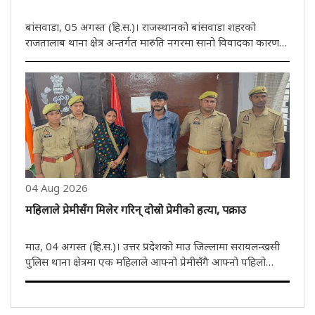
बांसवाडा, 05 अगस्त (हि.स.)। राजस्थानको बांसवाडा शहरको
राजतालाब थाना क्षेत्र अन्तर्गत मारुति नगरमा सानो विवादका कारण
एक भेनाले आफ्नै सालोलाई तरवारले क्रूरतापूर्वक आक्रमण गरेर हत्या
गरेको घटना प्रकाशमा आएको छ। प्रारम्भिक जानकारीअनुसार,
अभियुक्त ..
04 Aug 2026
महिलाले प्रेमीसँग मिलेर गरिन् दोस्रो प्रेमीको हत्या, पक्राउ
माउ, 04 अगस्त (हि.स.)। उत्तर प्रदेशको माउ जिल्लामा सरायलन्खसी
पुलिस थाना क्षेत्रमा एक महिलाले आफ्नो प्रेमीसँगै आफ्नो पहिलो
प्रेमीको हत्या गराएकी छिन्। मङ्गलबार घटनाको खुलासा गर्दै पुलिसले
अभियुक्त महिला र एक युवकलाई पक्राउ गरेको छ। महिलाको प्रेमी ..