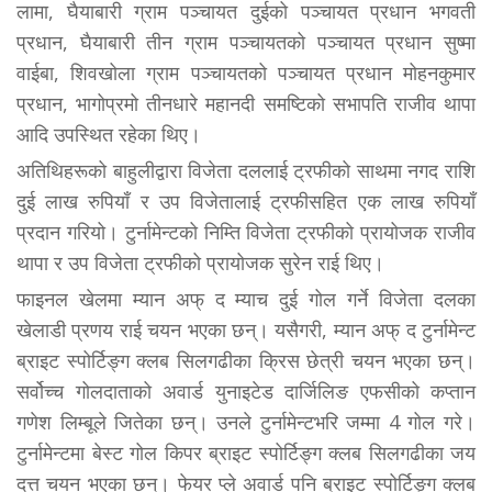
लामा, घैयाबारी ग्राम पञ्चायत दुईको पञ्चायत प्रधान भगवती
प्रधान, घैयाबारी तीन ग्राम पञ्चायतको पञ्चायत प्रधान सुष्मा
वाईबा, शिवखोला ग्राम पञ्चायतको पञ्चायत प्रधान मोहनकुमार
प्रधान, भागोप्रमो तीनधारे महानदी समष्टिको सभापति राजीव थापा
आदि उपस्थित रहेका थिए।
अतिथिहरूको बाहुलीद्वारा विजेता दललाई ट्रफीको साथमा नगद राशि
दुई लाख रुपियाँ र उप विजेतालाई ट्रफीसहित एक लाख रुपियाँ
प्रदान गरियो। टुर्नामेन्टको निम्ति विजेता ट्रफीको प्रायोजक राजीव
थापा र उप विजेता ट्रफीको प्रायोजक सुरेन राई थिए।
फाइनल खेलमा‌ म्यान अफ् द म्याच दुई गोल गर्ने विजेता दलका
खेलाडी प्रणय राई चयन भएका छन्। यसैगरी, म्यान अफ् द टुर्नामेन्ट
ब्राइट स्पोर्टिङ्ग क्लब सिलगढीका क्रिस छेत्री चयन भएका छन्।
सर्वोच्च गोलदाताको अवार्ड युनाइटेड दार्जिलिङ एफसीको कप्तान
गणेश लिम्बूले जितेका छन्। उनले टुर्नामेन्टभरि जम्मा 4 गोल गरे।
टुर्नामेन्टमा बेस्ट गोल किपर ब्राइट स्पोर्टिङ्ग क्लब सिलगढीका जय
दत्त चयन भएका छन्‌। फेयर प्ले अवार्ड पनि ब्राइट स्पोर्टिङ्ग क्लब