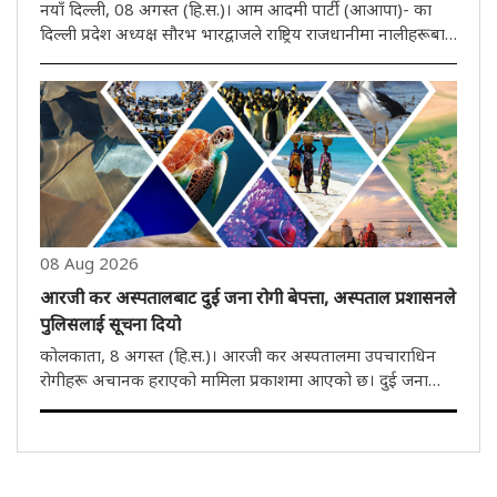
नयाँ दिल्ली, 08 अगस्त (हि.स.)। आम आदमी पार्टी (आआपा)- का
दिल्ली प्रदेश अध्यक्ष सौरभ भारद्वाजले राष्ट्रिय राजधानीमा नालीहरूबाट
लेदो निकाल्ने काममा भ्रष्टाचार भएको आरोप लगाएका छन्। उने भने,
हजारौं करोड़ रुपियाँ खर्च गरे पनि नालीहरूको स्थितिमा अपेक्ष..
08 Aug 2026
आरजी कर अस्पतालबाट दुई जना रोगी बेपत्ता, अस्पताल प्रशासनले
पुलिसलाई सूचना दियो
कोलकाता, 8 अगस्त (हि.स.)। आरजी कर अस्पतालमा उपचाराधिन
रोगीहरू अचानक हराएको मामिला प्रकाशमा आएको छ। दुई जना
रोगीहरू अस्पतालबाट बेपत्ता भएपछि अस्पताल परिसरमा केही
समयसम्म तनाउ व्याप्त भयो। अस्पताल प्रबन्धनले दुवैलाई ''सूचना
नदिई जाने रोगी'' -को संज..