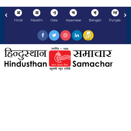
अ
अ
ଏ
অ
বা
ਅ
Hindi
Marathi
Odia
Assamese
Bengali
Punjabi