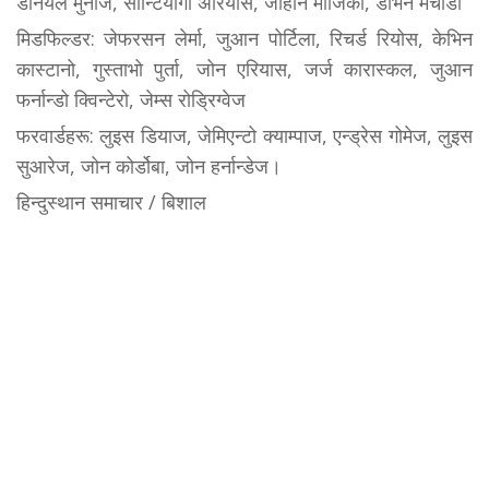
डेनियल मुनोज, सान्टियागो अरियास, जोहान मोजिका, डेभिन मचाडो
मिडफिल्डर: जेफरसन लेर्मा, जुआन पोर्टिला, रिचर्ड रियोस, केभिन
कास्टानो, गुस्ताभो पुर्ता, जोन एरियास, जर्ज कारास्कल, जुआन
फर्नान्डो क्विन्टेरो, जेम्स रोड्रिग्वेज
फरवार्डहरू: लुइस डियाज, जेमिएन्टो क्याम्पाज, एन्ड्रेस गोमेज, लुइस
सुआरेज, जोन कोर्डोबा, जोन हर्नान्डेज।
हिन्दुस्थान समाचार / बिशाल