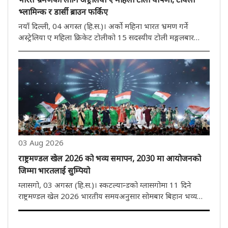
भ्लामिन्क र डार्सी ब्राउन फर्किए
नयाँ दिल्ली, 04 अगस्त (हि.स.)। अर्को महिना भारत भ्रमण गर्ने
अस्ट्रेलिया ए महिला क्रिकेट टोलीको 15 सदस्यीय टोली मङ्गलबार
घोषणा गरिएको थियो। अनुभवी फास्ट बलर टायला भ्लामिन्क र डार्सी
ब्राउनले टोलीको पेस आक्रमणको नेतृत्व गर्नेछन्। यो भ्रमण तीन
हप्तास..
03 Aug 2026
राष्ट्रमण्डल खेल 2026 को भव्य समापन, 2030 मा आयोजनको
जिम्मा भारतलाई सुम्पियो
ग्लासगो, 03 अगस्त (हि.स.)। स्कटल्यान्डको ग्लासगोमा 11 दिने
राष्ट्रमण्डल खेल 2026 भारतीय समयअनुसार सोमबार बिहान भव्य
समारोहका साथ सम्पन्न भयो। यससँगै भारतले 2030 को राष्ट्रमण्डल
खेलकुदको आयोजना गर्ने जिम्मेवारी आधिकारिक रूपमा ग्रहण गरेको