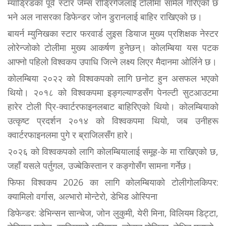
म्याड्रिडका पूर्व स्टार जेम्स रोड्रिगेजलाई टोलीमा सामेल गरिएको छ
भने अल नासरका डिफेन्डर जोन डुरानलाई बाहिर राखिएको छ।
बायर्न म्युनिखका स्टार फरवार्ड लुइस डियाज मुख्य प्रशिक्षक नेस्टर
लोरेन्जोको टोलीमा मुख्य आकर्षण हुनेछन्। कोलम्बिया यस पटक
आफ्नो पहिलो विश्वकप उपाधि जित्ने लक्ष्य लिएर मैदानमा ओर्लिने छ।
कोलम्बिया २०२२ को विश्वकपको लागि छनोट हुन असफल भएको
थियो। २०१८ को विश्वकपमा इङ्गल्याण्डसँग पेनल्टी सुटआउटमा
हारेर टोली प्रि-क्वार्टरफाइनलबाट बाहिरिएको थियो। कोलम्बियाको
उत्कृष्ट प्रदर्शन २०१४ को विश्वकपमा थियो, जब उनीहरू
क्वार्टरफाइनलमा पुगे र ब्राजिलसँग हारे।
२०२६ को विश्वकपको लागि कोलम्बियालाई समूह-के मा राखिएको छ,
जहाँ यसले पर्तुगल, उज्बेकिस्तान र कङ्गोसँग सामना गर्नेछ।
फिफा विश्वकप 2026 का लागि कोलम्बियाको टोलीगोलकिपर:
क्यामिलो वर्गास, अल्भारो मोन्टेरो, डेभिड ओस्पिना
डिफेन्डर: डेभिन्सन सान्चेज, जोन लुकुमी, येरी मिना, विलियम डिट्टा,