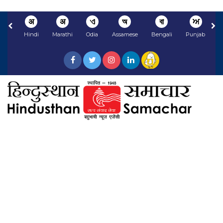
अ
अ
ଏ
অ
বা
ਅ
Hindi
Marathi
Odia
Assamese
Bengali
Punjabi