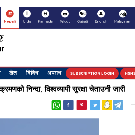
अ
ا
ಆ
ఆ
આ
A
എ
Nepali
Urdu
Kannada
Telugu
Gujrati
English
Malayalam
य
खेल
विविध
अपराध
SUBSCRIPTION LOGIN
HSNS
्रमणको निन्दा, विश्वव्यापी सुरक्षा चेताउनी जारी
WhatsApp