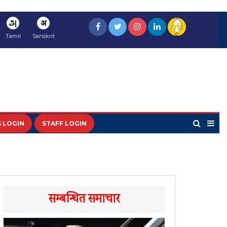
அ
अ
Tamil
Sanskrit
 LOGIN
STAFF LOGIN
सम्बन्धित समाचार