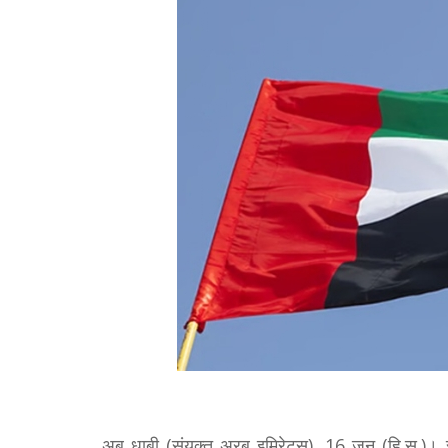
अबु धाबी (संयुक्त अरब इमिरेट्स), 16 जून (हि.स.)। स