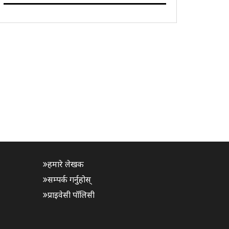
भारतीय दूतावास अगाडि प्रदर्शन गरिएको थियो।
प्रदर्शनकारीहरूले कश्मीरको नारा समेत लगाए। यस
वार्षिकोत्सवलाई यौम-ए-इस्तेहाल कश्मीर (कश्मीर शोषण
दिवस) ..
हमारे लेखक
सम्पर्क गर्नुहोस्
प्राइवेसी पॉलिसी