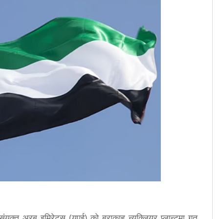
ंयुक्त अरब इमिरेट्स (युएई) को बराकाह न्यूक्लियर प्लान्टमा गत