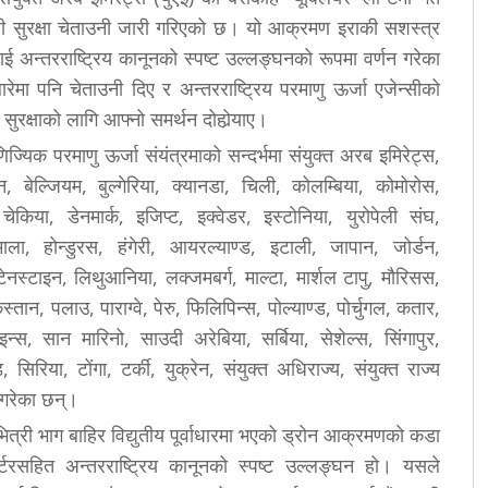
ापी सुरक्षा चेताउनी जारी गरिएको छ। यो आक्रमण इराकी सशस्त्र
ई अन्तरराष्ट्रिय कानूनको स्पष्ट उल्लङ्घनको रूपमा वर्णन गरेका
मा पनि चेताउनी दिए र अन्तरराष्ट्रिय परमाणु ऊर्जा एजेन्सीको
 सुरक्षाको लागि आफ्नो समर्थन दोहोर्‍याए।
्यिक परमाणु ऊर्जा संयंत्रमाको सन्दर्भमा संयुक्त अरब इमिरेट्स,
ाइन, बेल्जियम, बुल्गेरिया, क्यानडा, चिली, कोलम्बिया, कोमोरोस,
किया, डेनमार्क, इजिप्ट, इक्वेडर, इस्टोनिया, युरोपेली संघ,
टेमाला, होन्डुरस, हंगेरी, आयरल्याण्ड, इटाली, जापान, जोर्डन,
ेनस्टाइन, लिथुआनिया, लक्जमबर्ग, माल्टा, मार्शल टापु, मौरिसस,
किस्तान, पलाउ, पाराग्वे, पेरु, फिलिपिन्स, पोल्याण्ड, पोर्चुगल, कतार,
ाइन्स, सान मारिनो, साउदी अरेबिया, सर्बिया, सेशेल्स, सिंगापुर,
ड, सिरिया, टोंगा, टर्की, युक्रेन, संयुक्त अधिराज्य, संयुक्त राज्य
 गरेका छन्।
त्री भाग बाहिर विद्युतीय पूर्वाधारमा भएको ड्रोन आक्रमणको कडा
ार्टरसहित अन्तरराष्ट्रिय कानूनको स्पष्ट उल्लङ्घन हो। यसले