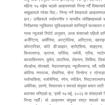
महिना १७ मईमा भएको आक्रमणको निन्दा गर्दै विश्वव्य
समूहहरूले गरेका थिए। निन्दा गर्ने देशहरूले आक्रमणला
छन्। उनीहरूले पर्यावरणीय र मानवीय जोखिमहरूको बारे
निरीक्षणमा न्युक्लियर सुविधाहरूको शान्तिपूर्ण सञ्चालन र
गल्फ न्यूजको रिपोर्ट अनुसार, अरब संसारको पहिलो वाणिज
अर्जेन्टिना, आर्मेनिया, अस्ट्रेलिया, अस्ट्रिया, बहर
कोस्टारिका, कोटे डी'आइवर, क्रोएसिया, साइप्रस, चे
फिनल्याण्ड, फ्रान्स, जर्जिया, जर्मनी, ग्रीस, ग्वा
काजाकिस्तान, कुवेत, लाटभिया, लेबनान, लिबिया, लिक्ट
मोल्डोभा, मोरक्को, नेदरल्याण्ड्स, न्यूजील्याण्ड, नर्वे, पा
कोरिया गणराज्य, रोमानिया, सेन्ट भिन्सेन्ट र ग्रेनाड
स्लोभाकिया, स्लोभेनिया, स्पेन, स्वीडेन, स्विट्जरल्याण्
अमेरिका, उरुग्वे, भियतनाम र यमनले संयुक्त बयान जारी
बयानमा भनिएको छ, 'हामी १७ मई, २०२६ मा संयंत्रको भि
निन्दा गर्छौं। यो आक्रमण संयुक्त राष्ट्र संघको च