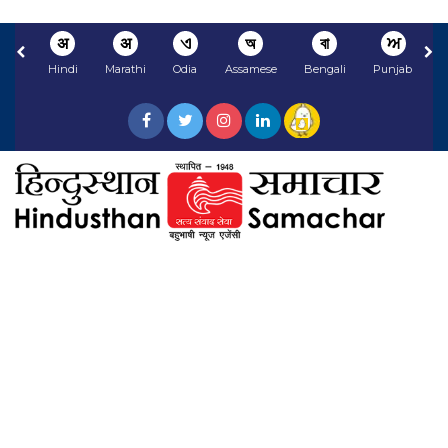
अ
अ
ଏ
অ
বা
ਅ
Hindi
Marathi
Odia
Assamese
Bengali
Punjabi