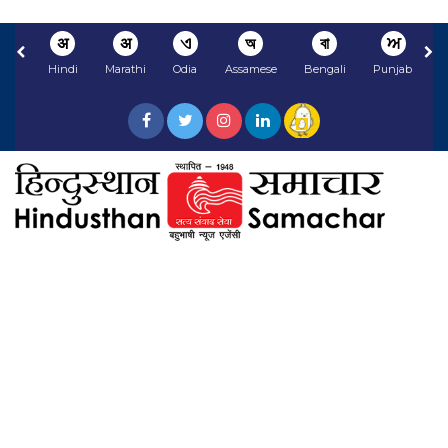
अ
अ
ଏ
অ
বা
ਅ
Hindi
Marathi
Odia
Assamese
Bengali
Punjabi