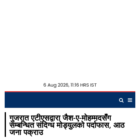
6 Aug 2026, 11:16 HRS IST
गुजरात एटीएसद्वारा जैश-ए-मोहम्मदसँग
सम्बन्धित संदिग्ध मोड्युलको पर्दाफास, आठ
जना पक्राउ