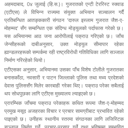
अहमदाबाद, 0४ जुलाई (हि.स.)। गुजरातको एन्टी टेररिस्ट स्क्वाड
(एटीएस) ले विभिन्न राज्यमा संयुक्त अभियान सञ्चालन गर्दै
प्रतिबन्धित आतङ्ककारी संगठन 'दारुल इस्लाम गुजरात जैश-ए-
मोहम्मद' सँग सम्बन्धित एक संदिग्ध मोड्युलको पर्दाफास गरेको छ।
यस अभियानमा आठ जना आरोपीलाई पक्राउ गरिएको छ। जाँच
जेन्सीहरूको दाबीअनुसार, उक्त मोड्युल सीमापार रहेका
ह्यान्डलरहरूको सम्पर्कमा रही राष्ट्रविरोधी गतिविधिका लागि सञ्जाल
निर्माण गरिरहेको थियो।
एटीएसका अनुसार, अभियानमा उसका पाँच विशेष टोलीले गुजरातका
बनासकाँठा, नवसारी र पाटन जिल्लाको पुलिस तथा मध्य प्रदेशको
देवास पुलिससँग मिलेर कारबाही गरेका थिए। पक्राउ परेका सबैलाई
थप सोधपुछका लागि एटीएस मुख्यालय ल्याइएको छ।
प्रारम्भिक जाँचमा पक्राउ परेकाहरू कथित रूपमा जैश-ए-मोहम्मद
प्रमुख मसूद अजहरका विचार र प्रचार सामग्रीबाट प्रभावित रहेको
पाइएको छ। उनीहरू स्थानीय स्तरमा संगठनका लागि लजिस्टिक
सञ्जाल निर्माण गर्ने, प्रचार-प्रसार गर्ने तथा भविष्यमा सम्भावित