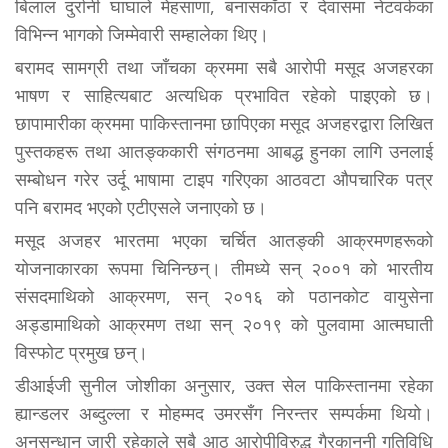
बिलाल दुर्रानी घाघाले मेहसाणा, बनासकाँठा र देवासमा नेटवर्कका
विभिन्न भागको जिम्मेवारी सम्हालेका थिए।
बरामद सामग्री तथा जाँचका क्रममा सबै आरोपी मसूद अजहरका
भाषण र साहित्यबाट अत्यधिक प्रभावित रहेको पाइएको छ।
छापामारीका क्रममा पाकिस्तानमा छापिएका मसूद अजहरद्वारा लिखित
पुस्तकहरू तथा आतङ्ककारी संगठनमा आबद्ध हुनका लागि उनलाई
सम्बोधन गरेर उर्दू भाषामा टाइप गरिएका आठवटा औपचारिक पत्र
पनि बरामद भएको एटीएसले जनाएको छ।
मसूद अजहर भारतमा भएका चर्चित आतङ्की आक्रमणहरूको
योजनाकारका रूपमा चिनिन्छन्। तीमध्ये सन् २००१ को भारतीय
संसदमाथिको आक्रमण, सन् २०१६ को पठानकोट वायुसेना
अड्डामाथिको आक्रमण तथा सन् २०१९ को पुलवामा आत्मघाती
विस्फोट प्रमुख छन्।
डीआईजी सुनील जोशीका अनुसार, उक्त सेल पाकिस्तानमा रहेका
ह्यान्डलर अब्दुल्ला र मोहम्मद उमरसँग निरन्तर सम्पर्कमा थियो।
अनुसन्धान जारी रहेकाले सबै आठ आरोपीविरुद्ध गैरकानुनी गतिविधि