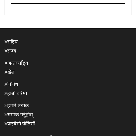
राज्यसभा सदन समितिका अध्यक्ष डा. के लक्ष्मणले बिहिवार
राज्यसभामा शून्यकालमा सन्त सेवालाल महाराजलाई राष्ट्रिय स्तरको
सम्मान प्रदान..
राष्ट्रिय
राज्य
अन्तरराष्ट्रिय
खेल
विविध
हाम्रो बारेमा
हमारे लेखक
सम्पर्क गर्नुहोस्
प्राइवेसी पॉलिसी